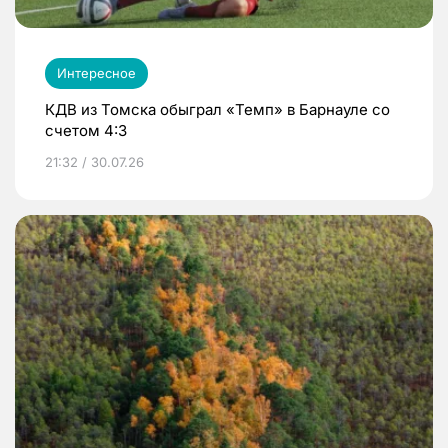
Интересное
КДВ из Томска обыграл «Темп» в Барнауле со
счетом 4:3
21:32 / 30.07.26