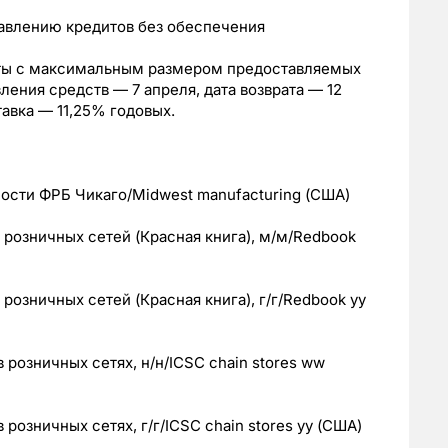
тавлению кредитов без обеспечения
ты с максимальным размером предоставляемых
ления средств — 7 апреля, дата возврата — 12
авка — 11,25% годовых.
ости ФРБ Чикаго/Midwest manufacturing (США)
розничных сетей (Красная книга), м/м/Redbook
озничных сетей (Красная книга), г/г/Redbook yy
розничных сетях, н/н/ICSC chain stores ww
озничных сетях, г/г/ICSC chain stores yy (США)