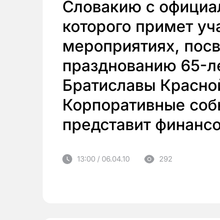
Словакию с официа
которого примет уч
мероприятиях, пос
празднованию 65-л
Братиславы Красно
Корпоративные со
представит финанс
13:00 / 06.04.10
292