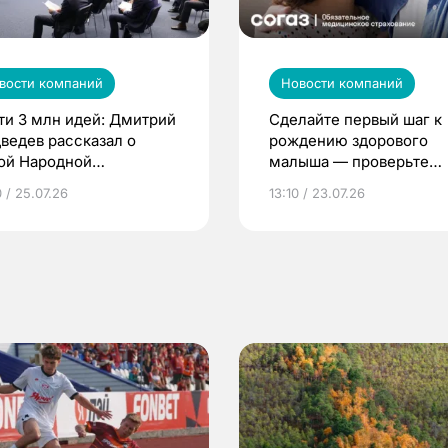
вости компаний
Новости компаний
ти 3 млн идей: Дмитрий
Сделайте первый шаг к
ведев рассказал о
рождению здорового
ой Народной
малыша — проверьте
грамме ЕР
репродуктивное здоров
 / 25.07.26
13:10 / 23.07.26
по ОМС!