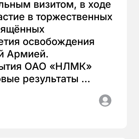
льным визитом, в ходе
астие в торжественных
вящённых
етия освобождения
й Армией.
бытия ОАО «НЛМК»
овые результаты …