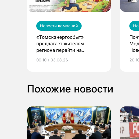
Новости компаний
Но
«Томскэнергосбыт»
Поч
предлагает жителям
Мед
региона перейти на
Нов
электронные квитанции и
про
09:10 / 03.08.26
20:10
выиграть призы
Похожие новости