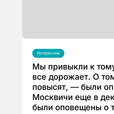
Интересное
Мы привыкли к тому
все дорожает. О том
повысят, — были о
Москвичи еще в де
были оповещены о то