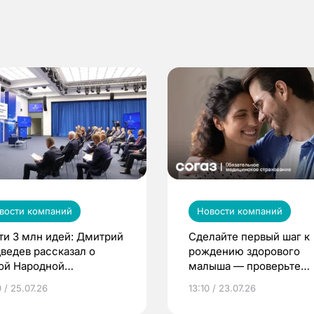
вости компаний
Новости компаний
ти 3 млн идей: Дмитрий
Сделайте первый шаг к
ведев рассказал о
рождению здорового
ой Народной
малыша — проверьте
грамме ЕР
репродуктивное здоров
 / 25.07.26
13:10 / 23.07.26
по ОМС!