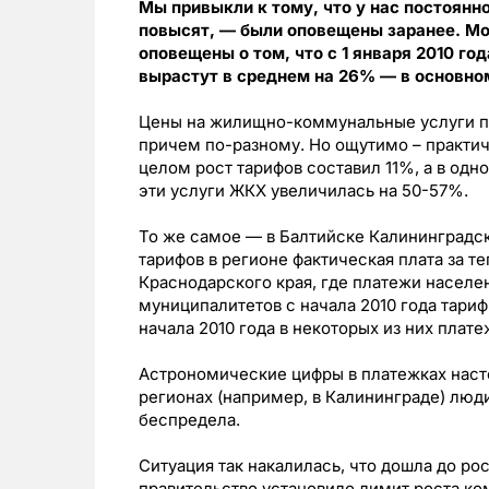
Мы привыкли к тому, что у нас постоянно
повысят, — были оповещены заранее. Мо
оповещены о том, что с 1 января 2010 г
вырастут в среднем на 26% — в основном
Цены на жилищно-коммунальные услуги по
причем по-разному. Но ощутимо – практич
целом рост тарифов составил 11%, а в одно
эти услуги ЖКХ увеличилась на 50-57%.
То же самое — в Балтийске Калининградск
тарифов в регионе фактическая плата за т
Краснодарского края, где платежи населе
муниципалитетов с начала 2010 года тариф
начала 2010 года в некоторых из них плат
Астрономические цифры в платежках насто
регионах (например, в Калининграде) люд
беспредела.
Ситуация так накалилась, что дошла до ро
правительство установило лимит роста ко