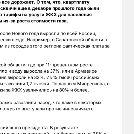
 все дорожает. О том, что, квартплату
сквичи еще в декабре прошлого года были
ода тарифы на услуги ЖКХ для населения
 из-за роста стоимости газа.
сле Нового года выросли по всей России,
ески везде. Например, в Саратовской области в
м из городов этого региона фактическая плата за
ой области, где при 11-процентном росте
епло и воду выросла на 37%, или в Армавире
ния выросли на 32%. Из 15 тысяч российских
ы завысили 1,2 тысячи. По данным Минрегиона, с
ежи за ЖКХ увеличились на 80% и более.
лько разозлили народ, что даже в некоторых
и открыто выступали против чиновничьего
ссийского президента. В результате
ммунальных платежей – не более, чем на 25% в