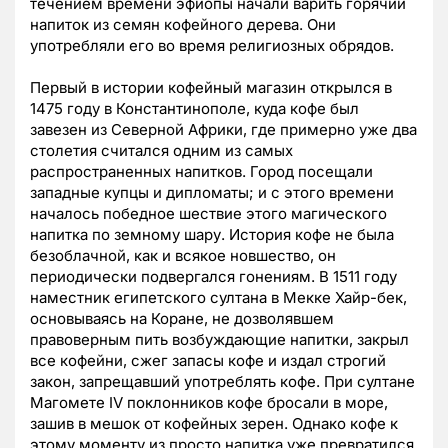
течением времени эфиопы начали варить горячий
напиток из семян кофейного дерева. Они
употребляли его во время религиозных обрядов.
Первый в истории кофейный магазин открылся в
1475 году в Константинополе, куда кофе был
завезен из Северной Африки, где примерно уже два
столетия считался одним из самых
распространенных напитков. Город посещали
западные купцы и дипломаты; и с этого времени
началось победное шествие этого магического
напитка по земному шару. История кофе не была
безоблачной, как и всякое новшество, он
периодически подвергался гонениям. В 1511 году
наместник египетского султана в Мекке Хайр-бек,
основываясь на Коране, не дозволявшем
правоверным пить возбуждающие напитки, закрыл
все кофейни, сжег запасы кофе и издал строгий
закон, запрещавший употреблять кофе. При султане
Магомете IV поклонников кофе бросали в море,
зашив в мешок от кофейных зерен. Однако кофе к
этому моменту из просто напитка уже превратился