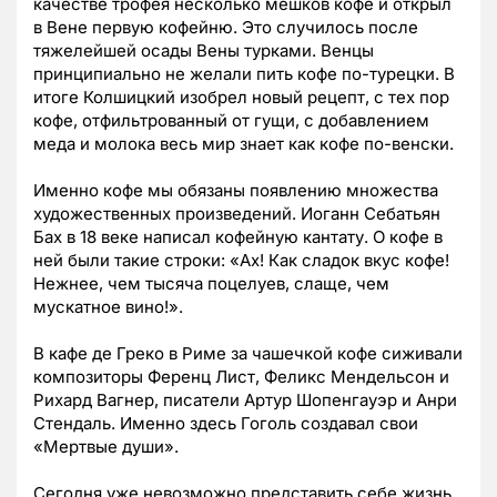
качестве трофея несколько мешков кофе и открыл
в Вене первую кофейню. Это случилось после
тяжелейшей осады Вены турками. Венцы
принципиально не желали пить кофе по-турецки. В
итоге Колшицкий изобрел новый рецепт, с тех пор
кофе, отфильтрованный от гущи, с добавлением
меда и молока весь мир знает как кофе по-венски.
Именно кофе мы обязаны появлению множества
художественных произведений. Иоганн Себатьян
Бах в 18 веке написал кофейную кантату. О кофе в
ней были такие строки: «Ах! Как сладок вкус кофе!
Нежнее, чем тысяча поцелуев, слаще, чем
мускатное вино!».
В кафе де Греко в Риме за чашечкой кофе сиживали
композиторы Ференц Лист, Феликс Мендельсон и
Рихард Вагнер, писатели Артур Шопенгауэр и Анри
Стендаль. Именно здесь Гоголь создавал свои
«Мертвые души».
Сегодня уже невозможно представить себе жизнь,