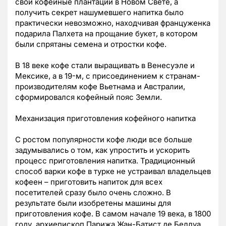
свои кофейные плантации в Новом Свете, а
получить секрет нашумевшего напитка было
практически невозможно, находчивая француженка
подарила Палхета на прощание букет, в котором
были спрятаны семена и отростки кофе.
В 18 веке кофе стали выращивать в Венесуэле и
Мексике, а в 19-м, с присоединением к странам-
производителям кофе Вьетнама и Австралии,
сформировался кофейный пояс Земли.
Механизация приготовления кофейного напитка
С ростом популярности кофе люди все больше
задумывались о том, как упростить и ускорить
процесс приготовления напитка. Традиционный
способ варки кофе в турке не устраивал владельцев
кофеен – приготовить напиток для всех
посетителей сразу было очень сложно. В
результате были изобретены машины для
приготовления кофе. В самом начале 19 века, в 1800
году, архиепископ Парижа Жан-Батист де Беллуа