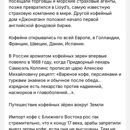
посещали торговцы и морские страховые агенты,
позже превратился в Lloyd’s, самую известную
страховую компанию в мире. Другой кофейный
дом «Джонатан» положил начало первой
английской фондовой бирже.
Кофейни открывались по всей Европе, в Голландии,
Франции, Швеции, Дании, Испании.
В России ароматом кофейных зерен впервые
повеяло в 1668 году, когда Придворный лекарь
Самюэль Коллинс прописал царю Алексею
Михайловичу рецепт: «Вареное кофе, персиянами и
турками знаемое и обычное после обеда…
изрядное есть лекарство против надмений,
насморков и главоболений…».
Путешествие кофейных зёрен вокруг Земли
Импорт кофе с Ближнего Востока рос так
стремительно, что к концу 17 века, арабы запретили
вывоз зерен кофе, если они не высушены. Тем не