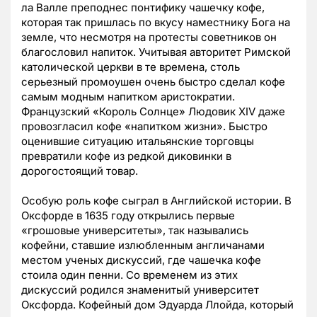
ла Валле преподнес понтифику чашечку кофе,
которая так пришлась по вкусу наместнику Бога на
земле, что несмотря на протесты советников он
благословил напиток. Учитывая авторитет Римской
католической церкви в те времена, столь
серьезный промоушен очень быстро сделал кофе
самым модным напитком аристократии.
Французский «Король Солнце» Людовик XIV даже
провозгласил кофе «напитком жизни». Быстро
оценившие ситуацию итальянские торговцы
превратили кофе из редкой диковинки в
дорогостоящий товар.
Особую роль кофе сыграл в Английской истории. В
Оксфорде в 1635 году открылись первые
«грошовые университеты», так назывались
кофейни, ставшие излюбленным англичанами
местом ученых дискуссий, где чашечка кофе
стоила один пенни. Со временем из этих
дискуссий родился знаменитый университет
Оксфорда. Кофейный дом Эдуарда Ллойда, который