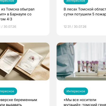
тересное
Интересное
 из Томска обыграл
В лесах Томской област
мп» в Барнауле со
сутки потушили 5 пожа
том 4:3
 / 30.07.26
12:31 / 30.07.26
тересное
Интересное
еверске беременным
«Мы все носители
али выдавать
мутаций»: томский ген