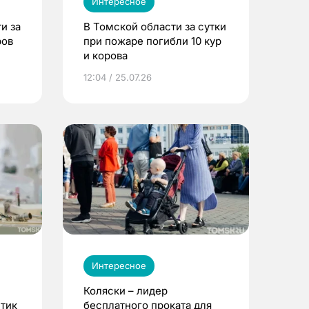
Интересное
и за
В Томской области за сутки
ров
при пожаре погибли 10 кур
и корова
12:04 / 25.07.26
Интересное
Коляски – лидер
етик
бесплатного проката для