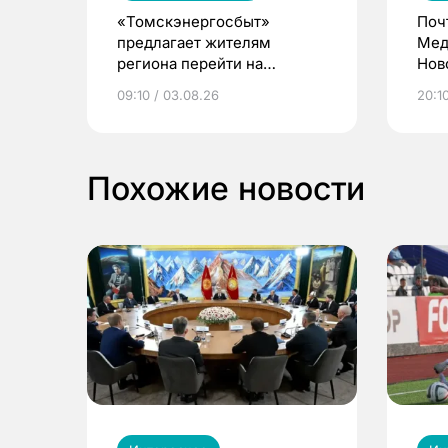
«Томскэнергосбыт»
Поч
предлагает жителям
Мед
региона перейти на
Нов
электронные квитанции и
про
09:10 / 03.08.26
20:10
выиграть призы
Похожие новости