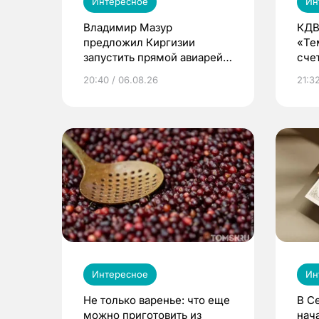
Интересное
Ин
Владимир Мазур
КДВ
предложил Киргизии
«Те
запустить прямой авиарейс
сче
из Томска
20:40 / 06.08.26
21:32
Интересное
Ин
Не только варенье: что еще
В С
можно приготовить из
нач