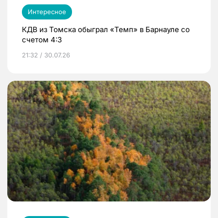
Интересное
КДВ из Томска обыграл «Темп» в Барнауле со
счетом 4:3
21:32 / 30.07.26