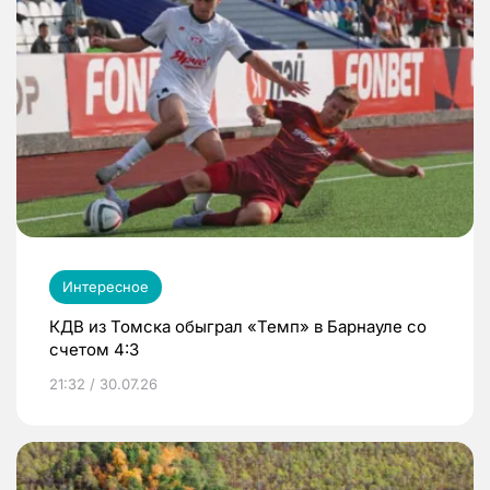
Интересное
КДВ из Томска обыграл «Темп» в Барнауле со
счетом 4:3
21:32 / 30.07.26