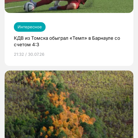
Интересное
КДВ из Томска обыграл «Темп» в Барнауле со
счетом 4:3
21:32 / 30.07.26