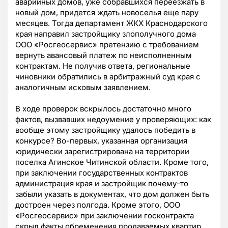
аварийных домов, уже собравшихся переезжать в
новый дом, придется ждать новоселья еще пару
месяцев. Тогда департамент ЖКХ Краснодарского
края направил застройщику злополучного дома
ООО «Росгеосервис» претензию с требованием
вернуть авансовый платеж по неисполненным
контрактам. Не получив ответа, региональные
чиновники обратились в арбитражный суд края с
аналогичным исковым заявлением.
В ходе проверок вскрылось достаточно много
фактов, вызвавших недоумение у проверяющих: как
вообще этому застройщику удалось победить в
конкурсе? Во-первых, указанная организация
юридически зарегистрирована на территории
поселка Агинское Читинской области. Кроме того,
при заключении государственных контрактов
администрация края и застройщик почему-то
забыли указать в документах, что дом должен быть
достроен через полгода. Кроме этого, ООО
«Росгеосервис» при заключении госконтракта
скрыл факты обременения продаваемых квартир