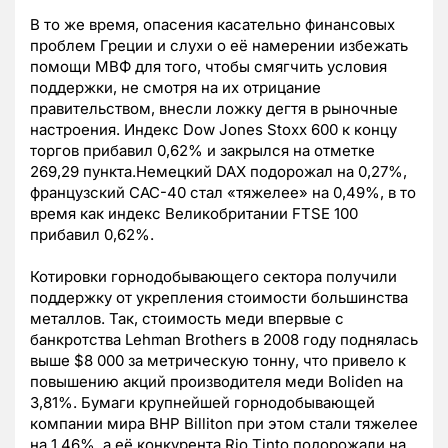
В то же время, опасения касательно финансовых
проблем Греции и слухи о её намерении избежать
помощи МВФ для того, чтобы смягчить условия
поддержки, не смотря на их отрицание
правительством, внесли ложку дегтя в рыночные
настроения. Индекс Dow Jones Stoxx 600 к концу
торгов прибавил 0,62% и закрылся на отметке
269,29 пункта.Немецкий DAX подорожал на 0,27%,
французский CAC-40 стал «тяжелее» на 0,49%, в то
время как индекс Великобритании FTSE 100
прибавил 0,62%.
Котировки горнодобывающего сектора получили
поддержку от укрепления стоимости большинства
металлов. Так, стоимость меди впервые с
банкротства Lehman Brothers в 2008 году поднялась
выше $8 000 за метрическую тонну, что привело к
повышению акций производителя меди Boliden на
3,81%. Бумаги крупнейшей горнодобывающей
компании мира BHP Billiton при этом стали тяжелее
на 1,46%, а её конкурента Rio Tinto подорожали на