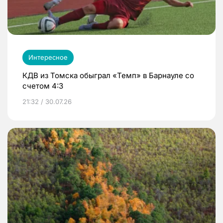
Интересное
КДВ из Томска обыграл «Темп» в Барнауле со
счетом 4:3
21:32 / 30.07.26