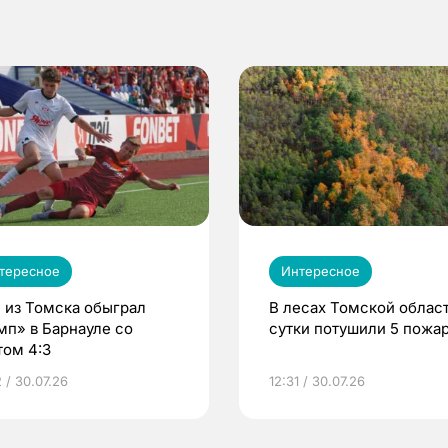
тересное
Интересное
 из Томска обыграл
В лесах Томской област
мп» в Барнауле со
сутки потушили 5 пожа
том 4:3
 / 30.07.26
12:31 / 30.07.26