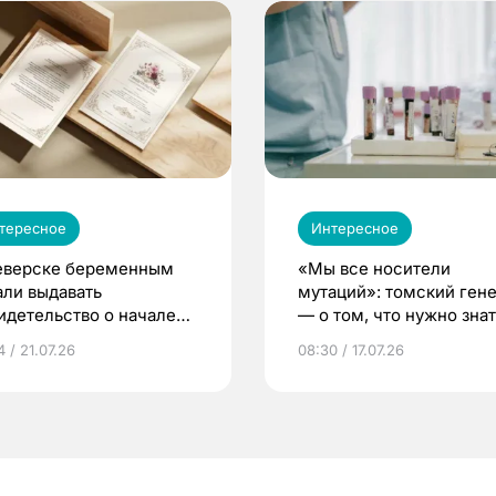
тересное
Интересное
еверске беременным
«Мы все носители
али выдавать
мутаций»: томский ген
идетельство о начале
— о том, что нужно знат
ни»
беременности
 / 21.07.26
08:30 / 17.07.26