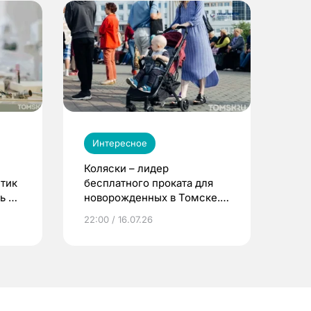
Интересное
Коляски – лидер
етик
бесплатного проката для
ь до
новорожденных в Томске.
Что еще берут родители?
22:00 / 16.07.26