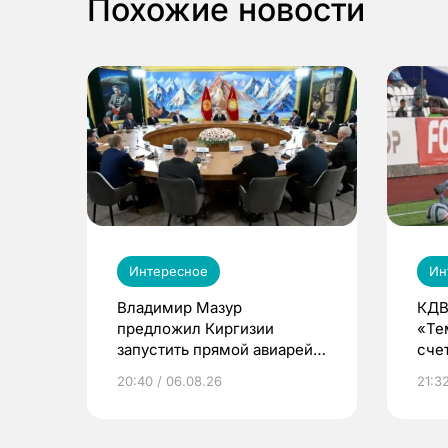
Похожие новости
Интересное
Ин
Владимир Мазур
КДВ
предложил Киргизии
«Те
запустить прямой авиарейс
сче
из Томска
20:40 / 06.08.26
21:32