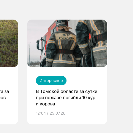
Интересное
и за
В Томской области за сутки
ров
при пожаре погибли 10 кур
и корова
12:04 / 25.07.26