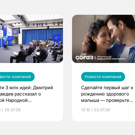
вости компаний
Новости компаний
ти 3 млн идей: Дмитрий
Сделайте первый шаг к
ведев рассказал о
рождению здорового
ой Народной
малыша — проверьте
грамме ЕР
репродуктивное здоров
 / 25.07.26
13:10 / 23.07.26
по ОМС!