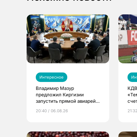
Интересное
Ин
Владимир Мазур
КДВ
предложил Киргизии
«Те
запустить прямой авиарейс
сче
из Томска
20:40 / 06.08.26
21:32