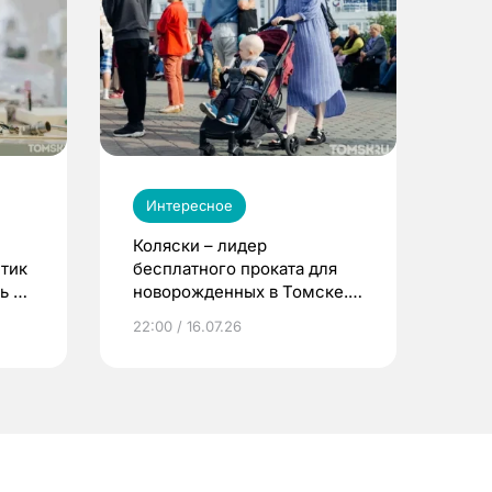
Интересное
Коляски – лидер
етик
бесплатного проката для
ь до
новорожденных в Томске.
Что еще берут родители?
22:00 / 16.07.26