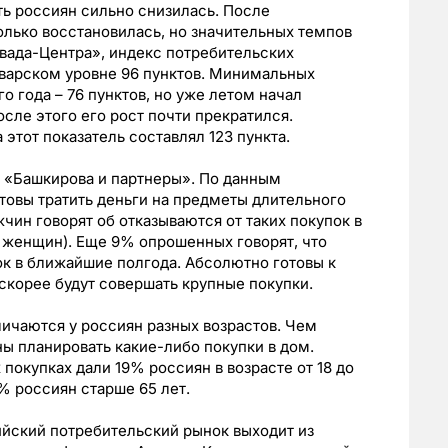
ть россиян сильно снизилась. После
лько восстановилась, но значительных темпов
евада-Центра», индекс потребительских
нварском уровне 96 пунктов. Минимальных
о года – 76 пунктов, но уже летом начал
После этого его рост почти прекратился.
этот показатель составлял 123 пункта.
 «Башкирова и партнеры». По данным
товы тратить деньги на предметы длительного
ин говорят об отказываются от таких покупок в
женщин). Еще 9% опрошенных говорят, что
ок в ближайшие полгода. Абсолютно готовы к
скорее будут совершать крупные покупки.
ичаются у россиян разных возрастов. Чем
ы планировать какие-либо покупки в дом.
покупках дали 19% россиян в возрасте от 18 до
1% россиян старше 65 лет.
сийский потребительский рынок выходит из