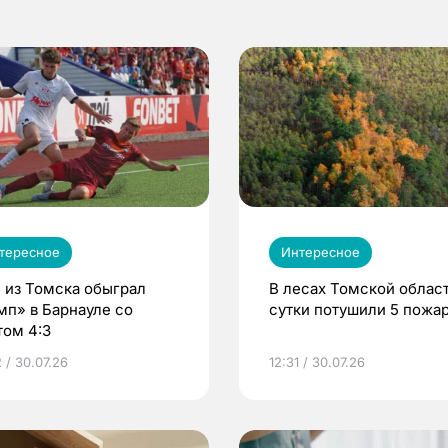
тересное
Интересное
 из Томска обыграл
В лесах Томской област
мп» в Барнауле со
сутки потушили 5 пожа
том 4:3
 / 30.07.26
12:31 / 30.07.26