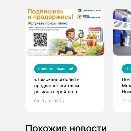
Новости компаний
Но
«Томскэнергосбыт»
Поч
предлагает жителям
Мед
региона перейти на
Нов
электронные квитанции и
про
09:10 / 03.08.26
20:10
выиграть призы
Похожие новости