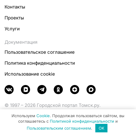
Контакты
Проекты
Услуги
Документация
Пользовательское соглашение
Политика конфиденциальности
Использование cookie
© 1997 – 2026 Городской портал Томск.ру.
Функционирует при финансовой поддержке
Используем
Cookie
. Продолжая пользоваться сайтом, вы
Министерства цифрового развития, связи и массовых
соглашаетесь с
Политикой конфиденциальности
и
коммуникаций Российской Федерации.
Пользовательским соглашением
.
OK