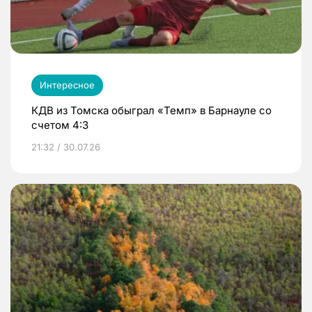
Интересное
КДВ из Томска обыграл «Темп» в Барнауле со
счетом 4:3
21:32 / 30.07.26