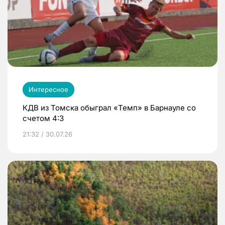
Интересное
КДВ из Томска обыграл «Темп» в Барнауле со
счетом 4:3
21:32 / 30.07.26