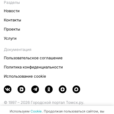
Разделы
Новости
Контакты
Проекты
Услуги
Документация
Пользовательское соглашение
Политика конфиденциальности
Использование cookie
© 1997 – 2026 Городской портал Томск.ру.
Функционирует при финансовой поддержке
Используем
Cookie
. Продолжая пользоваться сайтом, вы
Министерства цифрового развития, связи и массовых