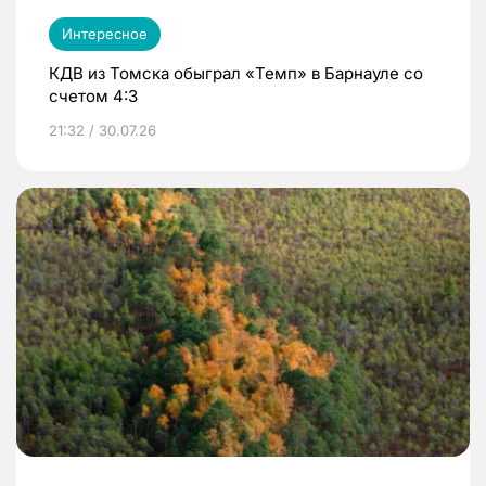
Интересное
КДВ из Томска обыграл «Темп» в Барнауле со
счетом 4:3
21:32 / 30.07.26