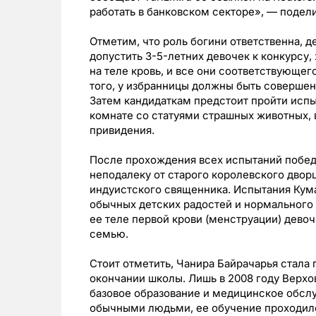
работать в банковском секторе», — подел
Отметим, что роль богини ответственна, д
допустить 3-5-летних девочек к конкурсу,
на теле кровь, и все они соответствующе
того, у избранницы должны быть совершен
Затем кандидаткам предстоит пройти испы
комнате со статуями страшных животных, 
привидения.
После прохождения всех испытаний побед
неподалеку от старого королевского дворц
индуистского священника. Испытания Кума
обычных детских радостей и нормального
ее теле первой крови (менструации) девоч
семью.
Стоит отметить, Чанира Байрачарья стала
окончании школы. Лишь в 2008 году Верхо
базовое образование и медицинское обсл
обычными людьми, ее обучение проходило