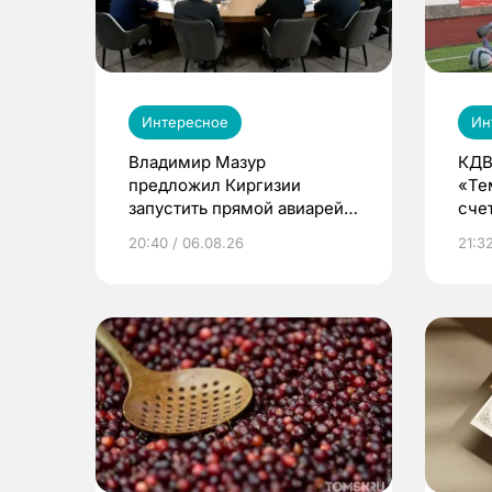
Интересное
Ин
Владимир Мазур
КДВ
предложил Киргизии
«Те
запустить прямой авиарейс
сче
из Томска
20:40 / 06.08.26
21:32