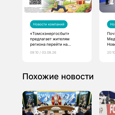
Новости компаний
Но
«Томскэнергосбыт»
Поч
предлагает жителям
Мед
региона перейти на
Нов
электронные квитанции и
про
09:10 / 03.08.26
20:10
выиграть призы
Похожие новости