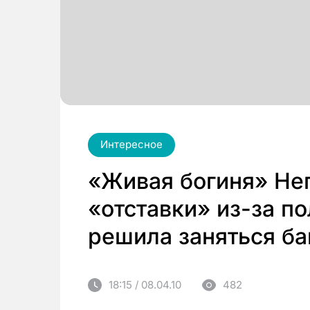
Интересное
«Живая богиня» Не
«отставки» из-за п
решила заняться б
18:15 / 08.04.10
482