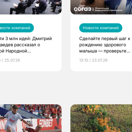
вости компаний
Новости компаний
ти 3 млн идей: Дмитрий
Сделайте первый шаг к
ведев рассказал о
рождению здорового
ой Народной
малыша — проверьте
грамме ЕР
репродуктивное здоров
 / 25.07.26
13:10 / 23.07.26
по ОМС!