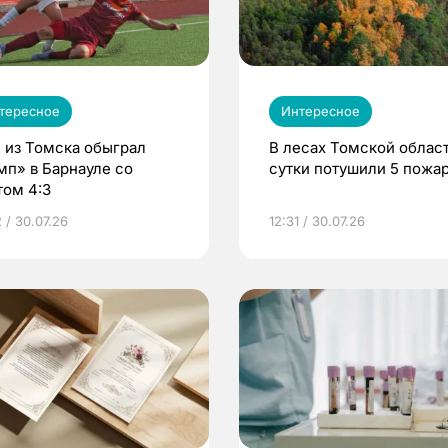
тересное
Интересное
 из Томска обыграл
В лесах Томской област
мп» в Барнауле со
сутки потушили 5 пожа
том 4:3
 / 30.07.26
12:31 / 30.07.26