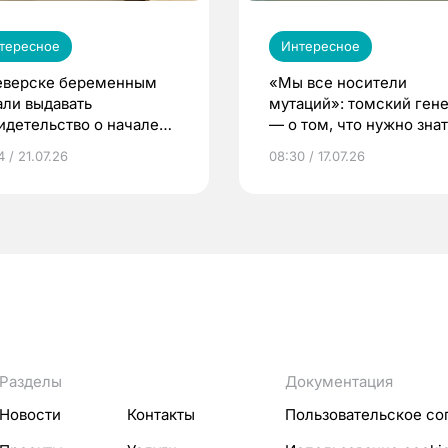
тересное
Интересное
еверске беременным
«Мы все носители
али выдавать
мутаций»: томский ген
идетельство о начале
— о том, что нужно знат
ни»
беременности
 / 21.07.26
08:30 / 17.07.26
Разделы
Документация
Новости
Контакты
Пользовательское со