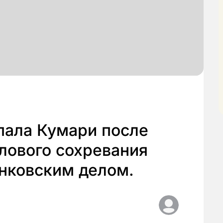
пала Кумари после
олового сохревания
анковским делом.