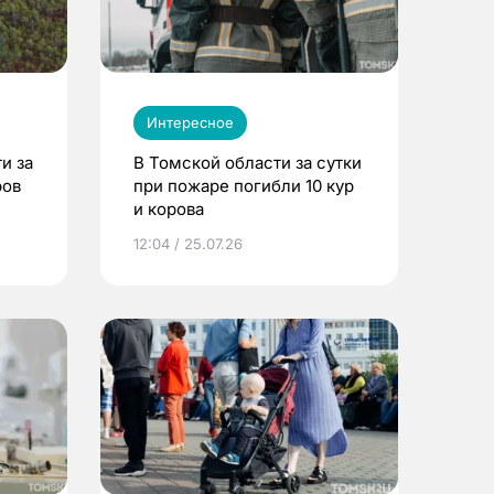
Интересное
и за
В Томской области за сутки
ров
при пожаре погибли 10 кур
и корова
12:04 / 25.07.26