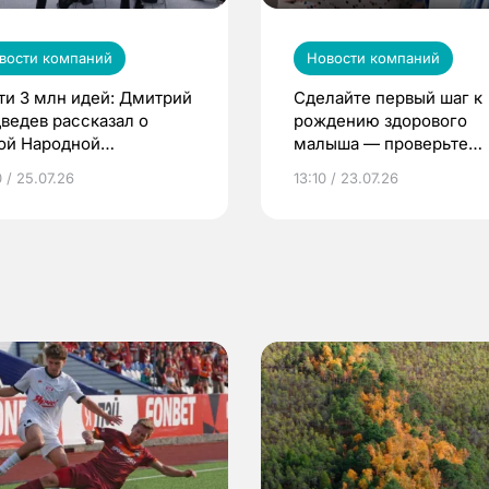
вости компаний
Новости компаний
ти 3 млн идей: Дмитрий
Сделайте первый шаг к
ведев рассказал о
рождению здорового
ой Народной
малыша — проверьте
грамме ЕР
репродуктивное здоров
 / 25.07.26
13:10 / 23.07.26
по ОМС!