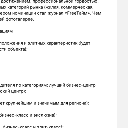
 достижением, профессиональной гордостью.
ых категорий рынка (жилая, коммерческая,
тнером номинации стал журнал «FreeTайм». Чем
ей фотогалерее.
нациям
оложения и элитных характеристик будет
ти объекта);
дителя по категориям: лучший бизнес-центр,
ский центр);
ет крупнейшим и значимым для региона);
бизнес-класс и экслюзив);
, бизнес-класс и элит-класс);