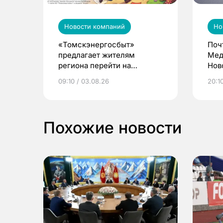
Новости компаний
Но
«Томскэнергосбыт»
Поч
предлагает жителям
Мед
региона перейти на
Нов
электронные квитанции и
про
09:10 / 03.08.26
20:10
выиграть призы
Похожие новости