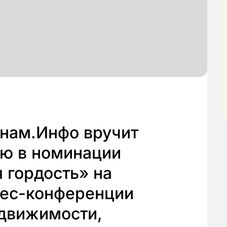
инам.Инфо вручит
ю в номинации
 гордость» на
нес-конференции
движимости,