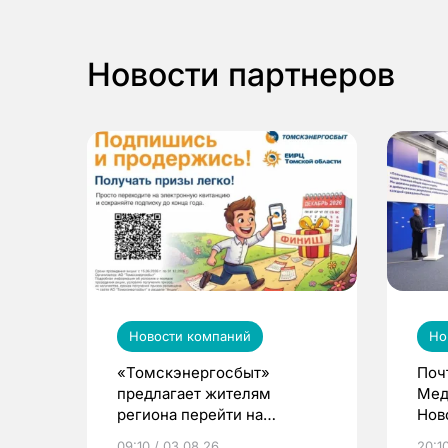
Новости партнеров
Новости компаний
Но
«Томскэнергосбыт»
Поч
предлагает жителям
Мед
региона перейти на
Нов
электронные квитанции и
про
09:10 / 03.08.26
20:10