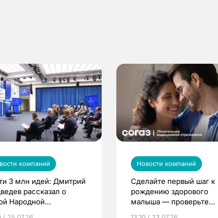
вости компаний
Новости компаний
ти 3 млн идей: Дмитрий
Сделайте первый шаг к
ведев рассказал о
рождению здорового
ой Народной
малыша — проверьте
грамме ЕР
репродуктивное здоров
 / 25.07.26
13:10 / 23.07.26