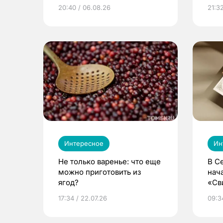
из Томска
20:40 / 06.08.26
21:32
Интересное
Ин
Не только варенье: что еще
В С
можно приготовить из
нач
ягод?
«Св
жиз
17:34 / 22.07.26
09:34