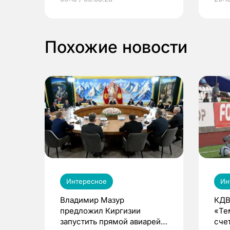
выиграть призы
Похожие новости
Интересное
Ин
Владимир Мазур
КДВ
предложил Киргизии
«Те
запустить прямой авиарейс
сче