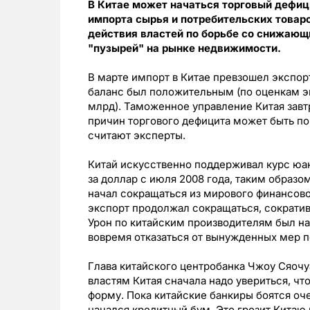
В Китае может начаться торговый дефици
импорта сырья и потребительских товаро
действия властей по борьбе со снижающ
"пузырей" на рынке недвижимости.
В марте импорт в Китае превзошел экспор
баланс был положительным (по оценкам э
млрд). Таможенное управление Китая завт
причин торгового дефицита может быть по
считают эксперты.
Китай искусственно поддерживал курс юан
за доллар с июля 2008 года, таким образ
начал сокращаться из мирового финансово
экспорт продолжал сокращаться, сократив
Урон по китайским производителям был на
вовремя отказаться от вынужденных мер 
Глава китайского центробанка Чжоу Сяочуа
властям Китая сначала надо увериться, ч
форму. Пока китайские банкиры боятся оч
начался кредитный бум. Это грозит Китаю