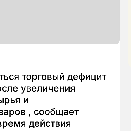
ться торговый дефицит
после увеличения
ырья и
варов , сообщает
 время действия