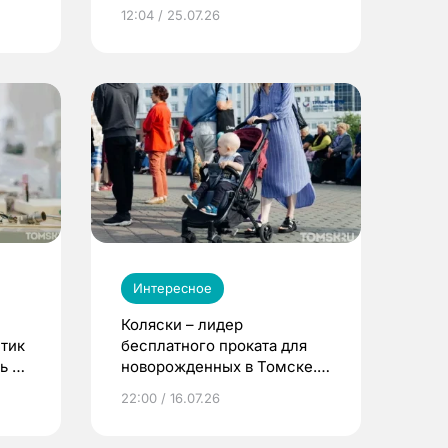
12:04 / 25.07.26
Интересное
Коляски – лидер
етик
бесплатного проката для
ь до
новорожденных в Томске.
Что еще берут родители?
22:00 / 16.07.26