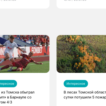
по ОМС!
тересное
Интересное
 из Томска обыграл
В лесах Томской област
мп» в Барнауле со
сутки потушили 5 пожа
том 4:3