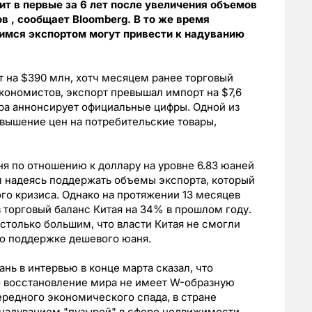
т в первые за 6 лет после увеличения объемов
в , сообщает Bloomberg. В то же время
имся экспортом могут привести к надуванию
т на $390 млн, хотч месяцем ранее торговый
кономистов, экспорт превышал импорт на $7,6
ра аннонсирует официальные цифры. Одной из
вышение цен на потребительские товары,
я по отношению к доллару на уровне 6.83 юаней
ом надеясь поддержать объемы экспорта, который
го кризиса. Однако на протяжении 13 месяцев
 торговый баланс Китая на 34% в прошлом году.
столько большим, что власти Китая не смогли
по поддержке дешевого юаня.
нь в интервью в конце марта сказал, что
то восстановление мира не имеет W-образную
ередного экономического спада, в стране
 надуванием "пузырей" в сфере недвижимости.