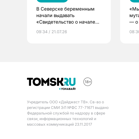
В Северске беременным
«Мы
начали выдавать
мут
«Свидетельство о начале
— о 
жизни»
бер
09:34 / 21.07.26
08:30
Учредитель ООО «Дайджест ТВ». Св-во о
регистрации СМИ ЭЛ №ФС 77-71671 выдано
Федеральной службой по надзору в сфере
связи, информационных технологий и
массовых коммуникаций 23.11.2017