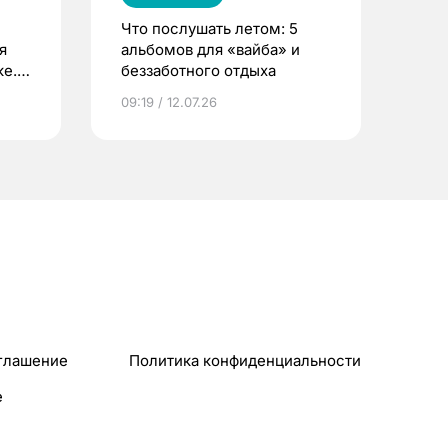
Что послушать летом: 5
я
альбомов для «вайба» и
е.
беззаботного отдыха
и?
09:19 / 12.07.26
глашение
Политика конфиденциальности
e