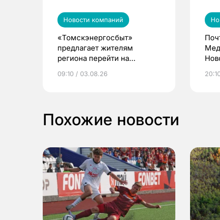
Новости компаний
Но
«Томскэнергосбыт»
Поч
предлагает жителям
Мед
региона перейти на
Нов
электронные квитанции и
про
09:10 / 03.08.26
20:10
выиграть призы
Похожие новости