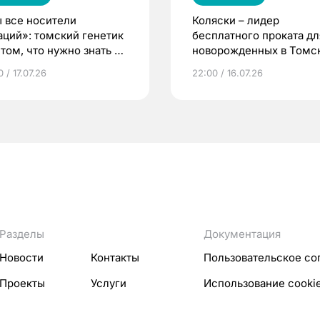
 все носители
Коляски – лидер
аций»: томский генетик
бесплатного проката дл
том, что нужно знать до
новорожденных в Томск
еменности
Что еще берут родител
 / 17.07.26
22:00 / 16.07.26
Разделы
Документация
Новости
Контакты
Пользовательское со
Проекты
Услуги
Использование cooki