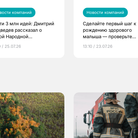
вости компаний
Новости компаний
ти 3 млн идей: Дмитрий
Сделайте первый шаг к
ведев рассказал о
рождению здорового
ой Народной
малыша — проверьте
грамме ЕР
репродуктивное здоров
 / 25.07.26
13:10 / 23.07.26
по ОМС!