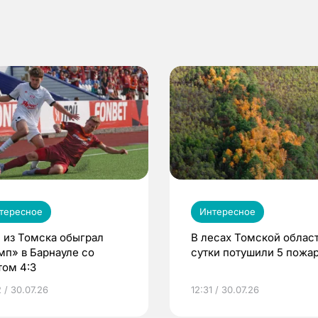
тересное
Интересное
 из Томска обыграл
В лесах Томской област
мп» в Барнауле со
сутки потушили 5 пожа
том 4:3
 / 30.07.26
12:31 / 30.07.26