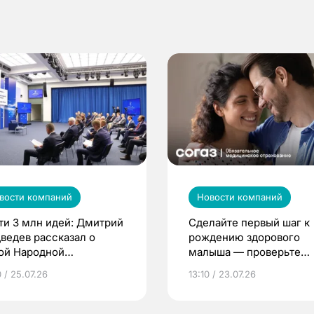
вости компаний
Новости компаний
ти 3 млн идей: Дмитрий
Сделайте первый шаг к
ведев рассказал о
рождению здорового
ой Народной
малыша — проверьте
грамме ЕР
репродуктивное здоров
 / 25.07.26
13:10 / 23.07.26
по ОМС!