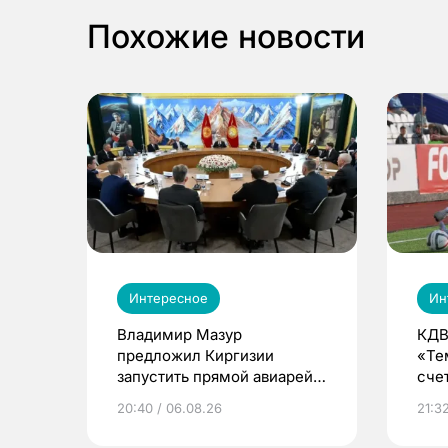
Похожие новости
Интересное
Ин
Владимир Мазур
КДВ
предложил Киргизии
«Те
запустить прямой авиарейс
сче
из Томска
20:40 / 06.08.26
21:32