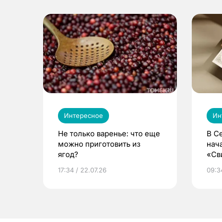
Интересное
Ин
Не только варенье: что еще
В С
можно приготовить из
нач
ягод?
«Св
жиз
17:34 / 22.07.26
09:34