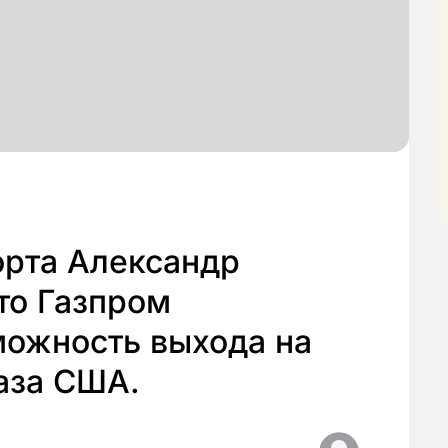
орта Александр
то Газпром
можность выхода на
аза США.