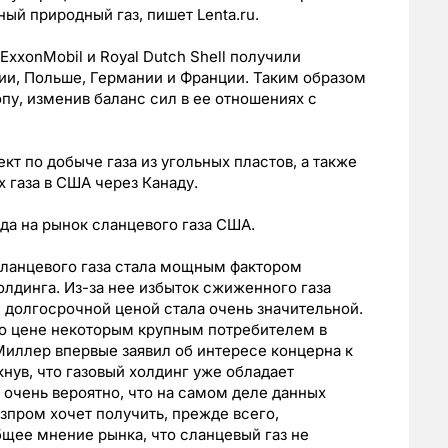
ый природный газ, пишет Lenta.ru.
xxonMobil и Royal Dutch Shell получили
ции, Польше, Германии и Франции. Таким образом
пу, изменив баланс сил в ее отношениях с
кт по добыче газа из угольных пластов, а также
 газа в США через Канаду.
а на рынок сланцевого газа США.
 сланцевого газа стала мощным фактором
лдинга. Из-за нее избыток сжиженного газа
и долгосрочной ценой стала очень значительной.
по цене некоторым крупным потребителем в
Миллер впервые заявил об интересе концерна к
нув, что газовый холдинг уже обладает
очень вероятно, что на самом деле данных
азпром хочет получить, прежде всего,
щее мнение рынка, что сланцевый газ не