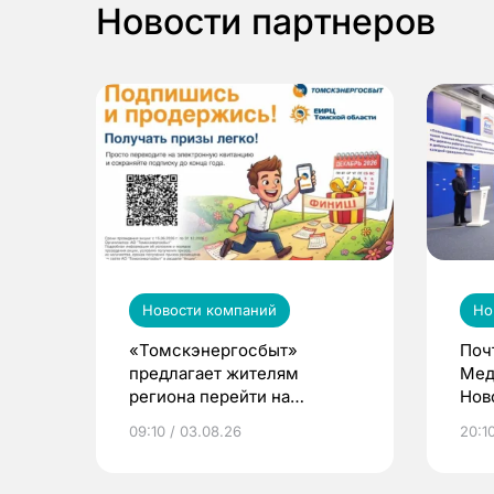
Новости партнеров
Новости компаний
Но
«Томскэнергосбыт»
Поч
предлагает жителям
Мед
региона перейти на
Нов
электронные квитанции и
про
09:10 / 03.08.26
20:10
выиграть призы