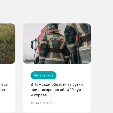
Интересное
и за
В Томской области за сутки
ров
при пожаре погибли 10 кур
и корова
12:04 / 25.07.26