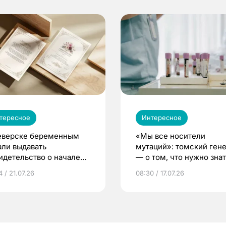
тересное
Интересное
еверске беременным
«Мы все носители
али выдавать
мутаций»: томский ген
идетельство о начале
— о том, что нужно знат
ни»
беременности
 / 21.07.26
08:30 / 17.07.26