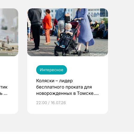
Интересное
Коляски – лидер
етик
бесплатного проката для
ь до
новорожденных в Томске.
Что еще берут родители?
22:00 / 16.07.26