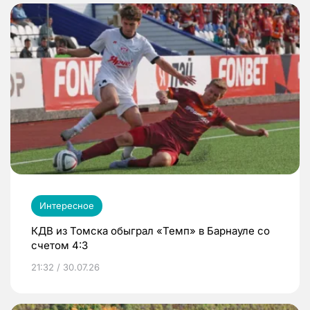
Интересное
КДВ из Томска обыграл «Темп» в Барнауле со
счетом 4:3
21:32 / 30.07.26