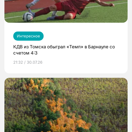
Интересное
КДВ из Томска обыграл «Темп» в Барнауле со
счетом 4:3
21:32 / 30.07.26