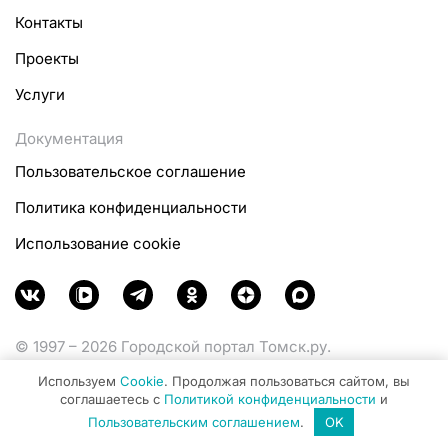
Контакты
Проекты
Услуги
Документация
Пользовательское соглашение
Политика конфиденциальности
Использование cookie
© 1997 – 2026 Городской портал Томск.ру.
Функционирует при финансовой поддержке
Используем
Cookie
. Продолжая пользоваться сайтом, вы
Министерства цифрового развития, связи и массовых
соглашаетесь с
Политикой конфиденциальности
и
коммуникаций Российской Федерации.
Пользовательским соглашением
.
OK