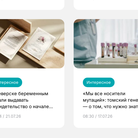
тересное
Интересное
еверске беременным
«Мы все носители
али выдавать
мутаций»: томский ген
идетельство о начале
— о том, что нужно знат
ни»
беременности
 / 21.07.26
08:30 / 17.07.26