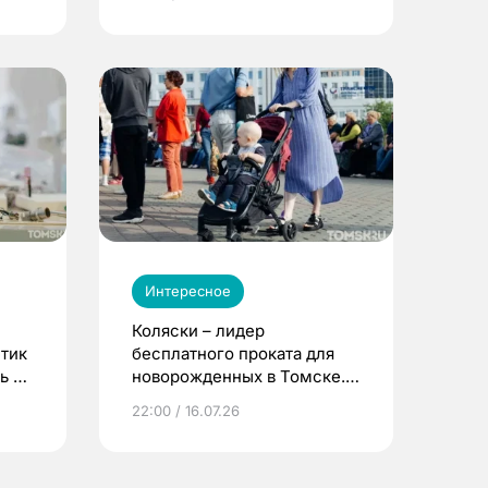
Интересное
Коляски – лидер
етик
бесплатного проката для
ь до
новорожденных в Томске.
Что еще берут родители?
22:00 / 16.07.26