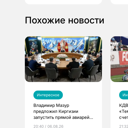
Похожие новости
Интересное
Ин
Владимир Мазур
КДВ
предложил Киргизии
«Те
запустить прямой авиарейс
сче
из Томска
20:40 / 06.08.26
21:32