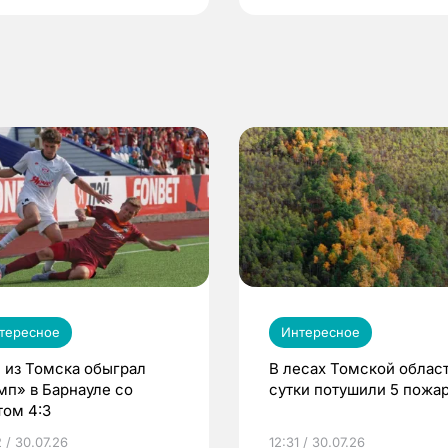
тересное
Интересное
 из Томска обыграл
В лесах Томской област
мп» в Барнауле со
сутки потушили 5 пожа
том 4:3
 / 30.07.26
12:31 / 30.07.26