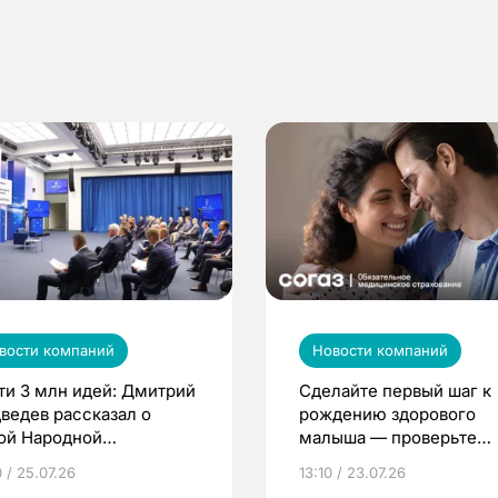
вости компаний
Новости компаний
ти 3 млн идей: Дмитрий
Сделайте первый шаг к
ведев рассказал о
рождению здорового
ой Народной
малыша — проверьте
грамме ЕР
репродуктивное здоров
 / 25.07.26
13:10 / 23.07.26
по ОМС!