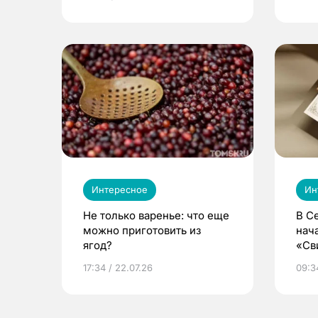
Интересное
Ин
Не только варенье: что еще
В С
можно приготовить из
нач
ягод?
«Св
жиз
17:34 / 22.07.26
09:34