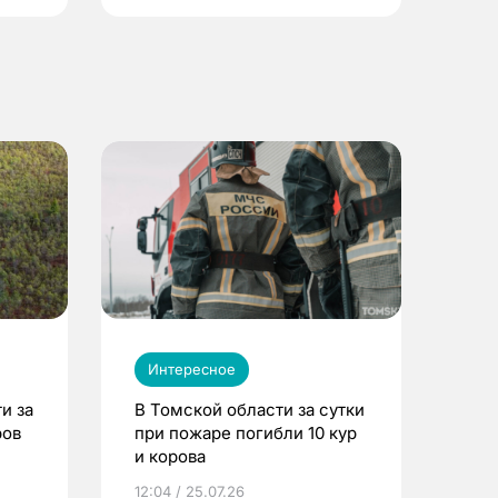
Интересное
и за
В Томской области за сутки
ров
при пожаре погибли 10 кур
и корова
12:04 / 25.07.26