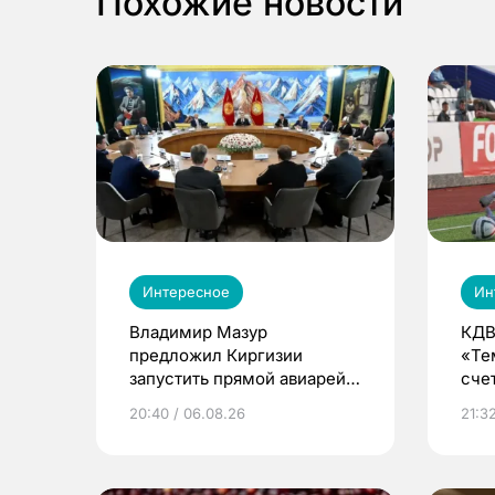
Похожие новости
Интересное
Ин
Владимир Мазур
КДВ
предложил Киргизии
«Те
запустить прямой авиарейс
сче
из Томска
20:40 / 06.08.26
21:32