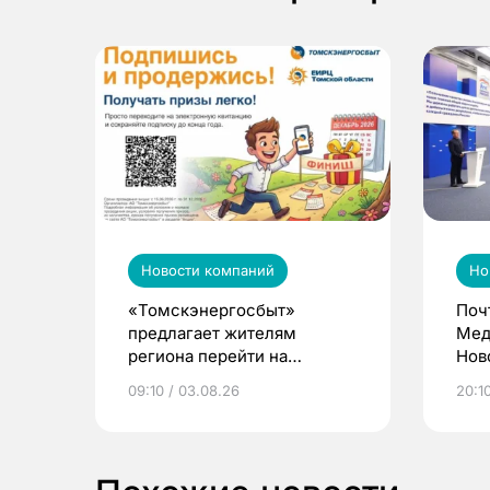
Новости компаний
Но
«Томскэнергосбыт»
Поч
предлагает жителям
Мед
региона перейти на
Нов
электронные квитанции и
про
09:10 / 03.08.26
20:10
выиграть призы