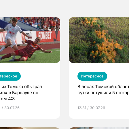
тересное
Интересное
 из Томска обыграл
В лесах Томской област
мп» в Барнауле со
сутки потушили 5 пожа
том 4:3
 / 30.07.26
12:31 / 30.07.26