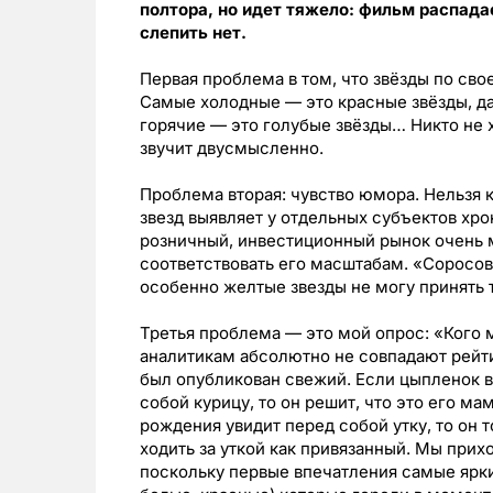
полтора, но идет тяжело: фильм распадае
слепить нет.
Первая проблема в том, что звёзды по сво
Самые холодные — это красные звёзды, да
горячие — это голубые звёзды… Никто не х
звучит двусмысленно.
Проблема вторая: чувство юмора. Нельзя 
звезд выявляет у отдельных субъектов хр
розничный, инвестиционный рынок очень 
соответствовать его масштабам. «Соросов»
особенно желтые звезды не могу принять
Третья проблема — это мой опрос: «Кого м
аналитикам абсолютно не совпадают рейтинга
был опубликован свежий. Если цыпленок в
собой курицу, то он решит, что это его ма
рождения увидит перед собой утку, то он 
ходить за уткой как привязанный. Мы прих
поскольку первые впечатления самые ярки