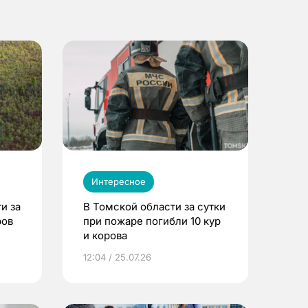
Интересное
и за
В Томской области за сутки
ров
при пожаре погибли 10 кур
и корова
12:04 / 25.07.26