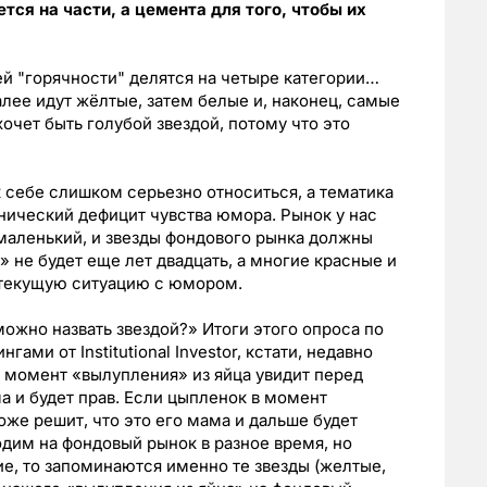
тся на части, а цемента для того, чтобы их
ей "горячности" делятся на четыре категории…
лее идут жёлтые, затем белые и, наконец, самые
очет быть голубой звездой, потому что это
к себе слишком серьезно относиться, а тематика
онический дефицит чувства юмора. Рынок у нас
маленький, и звезды фондового рынка должны
 не будет еще лет двадцать, а многие красные и
 текущую ситуацию с юмором.
ожно назвать звездой?» Итоги этого опроса по
ми от Institutional Investor, кстати, недавно
 момент «вылупления» из яйца увидит перед
ма и будет прав. Если цыпленок в момент
тоже решит, что это его мама и дальше будет
одим на фондовый рынок в разное время, но
е, то запоминаются именно те звезды (желтые,