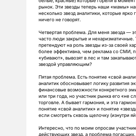
белые, красные) которые горели в момент
рынок. Эти звезды теперь наши «мамы» нав
несколько звезд аналитики, которые ярко 
ничего не говорят.
Четвертая проблема. Для меня звезда — это
часто люди закрытые и нехаризматичные. Т
претендуют на роль звезды из-за своей ха
более эффективна, чем реклама со СМИ, 
«убивают», вывозят в лес и там закапывают
звездой управляющим?
Пятая проблема. Есть понятие «свой анали
аналитик обосновывает логику развития э
финансовые возможности конкретного эмит
или три года, но участник рынка его «не 
торговле. А бывает гармония, и эта гармо
понятие «свой аналитик» и понятие «звезд
если смотреть сквозь щелочку (изнутри яй
Интересно, что по моим опросам участни
действующих звезд, а проблема погасших