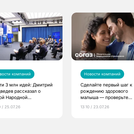
вости компаний
Новости компаний
ти 3 млн идей: Дмитрий
Сделайте первый шаг к
ведев рассказал о
рождению здорового
ой Народной
малыша — проверьте
грамме ЕР
репродуктивное здоров
 / 25.07.26
13:10 / 23.07.26
по ОМС!