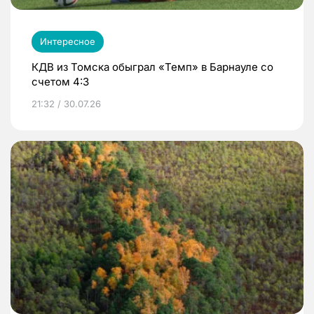
Интересное
КДВ из Томска обыграл «Темп» в Барнауле со
счетом 4:3
21:32 / 30.07.26