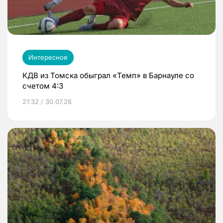
Интересное
КДВ из Томска обыграл «Темп» в Барнауле со
счетом 4:3
21:32 / 30.07.26