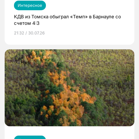
Интересное
КДВ из Томска обыграл «Темп» в Барнауле со
счетом 4:3
21:32 / 30.07.26