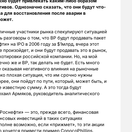
жно будет привлекать каким-либо образом
ивов. Однозначно сказать, что они будут что-
ва для восстановления после аварии в
может.
зличные участники рынка спекулируют ситуацией
ь разговоры о том, что ВР будут продавать пакет
и» на IPO в 2006 году за $1млрд, вчера этот
е произойдет, и они будут продавать это в рынок,
 котировки российской компании. Но, на мой
чно же и ВР, так делать не будет. Есть много
е оказывая негативного влияния на рыночные
ько плохая ситуация, что им срочно нужны
орее, они пойдут по пути, который, может быть, и
 известную сумму. А это тогда будут
хаил Армяков, руководитель аналитического
«Роснефти» — это, прежде всего, финансовая
ансовых инвестиций в таких ситуациях
полне возможно, если «прижмет», то эти акции
о хочется привести пример ConocoPhillips,