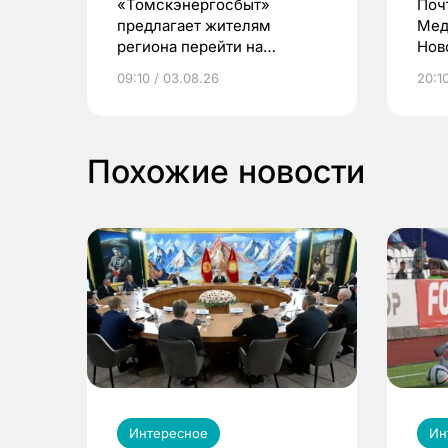
«Томскэнергосбыт»
Поч
предлагает жителям
Мед
региона перейти на
Нов
электронные квитанции и
про
09:10 / 03.08.26
20:10
выиграть призы
Похожие новости
Интересное
Ин