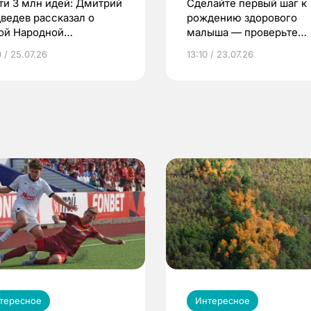
ти 3 млн идей: Дмитрий
Сделайте первый шаг к
ведев рассказал о
рождению здорового
ой Народной
малыша — проверьте
грамме ЕР
репродуктивное здоров
 / 25.07.26
13:10 / 23.07.26
по ОМС!
тересное
Интересное