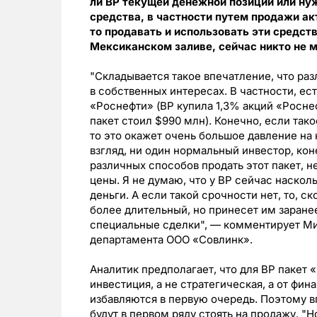
ли ВР текущей денежной позиции или ну
средства, в частности путем продажи акт
то продавать и использовать эти средст
Мексиканском заливе, сейчас никто не 
"Складывается такое впечатление, что ра
в собственных интересах. В частности, ест
«Роснефти» (ВР купила 1,3% акций «Роснефт
пакет стоил $990 млн). Конечно, если тако
то это окажет очень большое давление на
взгляд, ни один нормальный инвестор, коне
различных способов продать этот пакет, н
цены. Я не думаю, что у ВР сейчас наскол
деньги. А если такой срочности нет, то, ск
более длительный, но принесет им заранее
специальные сделки", — комментирует Ми
департамента ООО «Совлинк».
Аналитик предполагает, что для BP пакет 
инвестиция, а не стратегическая, а от фин
избавляются в первую очередь. Поэтому в
будут в первом ряду стоять на продажу. "Н