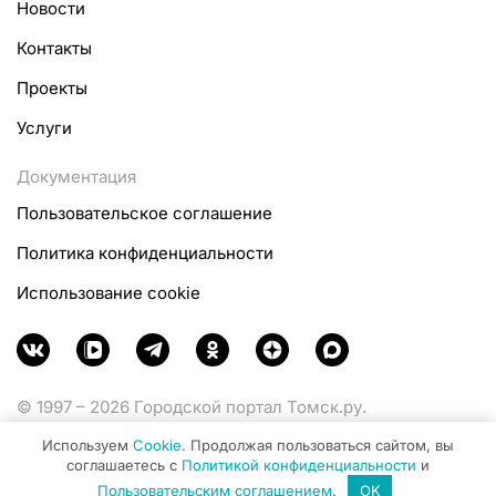
Новости
Контакты
Проекты
Услуги
Документация
Пользовательское соглашение
Политика конфиденциальности
Использование cookie
© 1997 – 2026 Городской портал Томск.ру.
Функционирует при финансовой поддержке
Используем
Cookie
. Продолжая пользоваться сайтом, вы
Министерства цифрового развития, связи и массовых
соглашаетесь с
Политикой конфиденциальности
и
коммуникаций Российской Федерации.
Пользовательским соглашением
.
OK