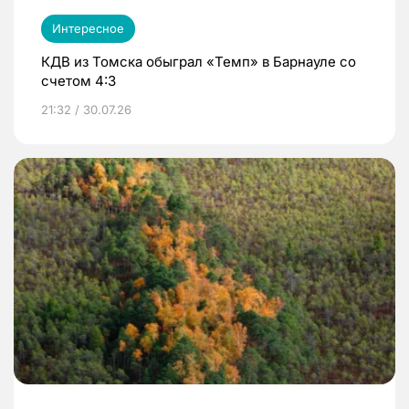
Интересное
КДВ из Томска обыграл «Темп» в Барнауле со
счетом 4:3
21:32 / 30.07.26