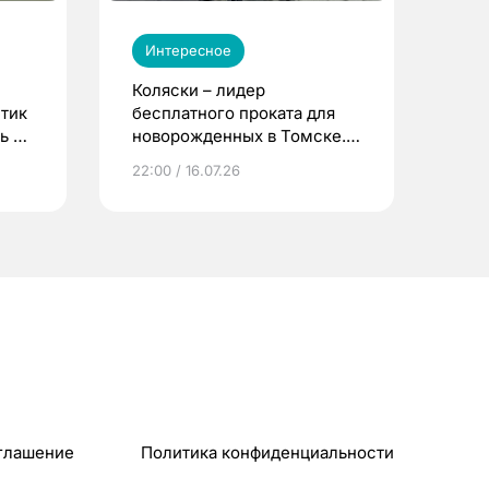
Интересное
Коляски – лидер
етик
бесплатного проката для
ь до
новорожденных в Томске.
Что еще берут родители?
22:00 / 16.07.26
глашение
Политика конфиденциальности