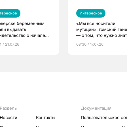
тересное
Интересное
еверске беременным
«Мы все носители
али выдавать
мутаций»: томский ген
идетельство о начале
— о том, что нужно знат
ни»
беременности
 / 21.07.26
08:30 / 17.07.26
Разделы
Документация
Новости
Контакты
Пользовательское со