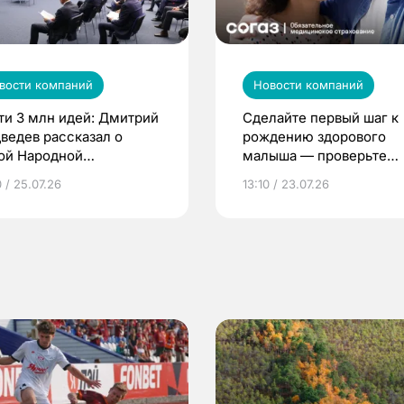
вости компаний
Новости компаний
ти 3 млн идей: Дмитрий
Сделайте первый шаг к
ведев рассказал о
рождению здорового
ой Народной
малыша — проверьте
грамме ЕР
репродуктивное здоров
 / 25.07.26
13:10 / 23.07.26
по ОМС!