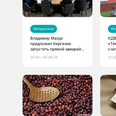
Интересное
Ин
Владимир Мазур
КДВ
предложил Киргизии
«Те
запустить прямой авиарейс
сче
из Томска
20:40 / 06.08.26
21:32