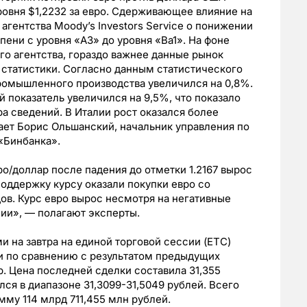
уровня $1,2232 за евро. Сдерживающее влияние на
 агентства Moody’s Investors Service о понижении
пени с уровня «А3» до уровня «Ba1». На фоне
го агентства, гораздо важнее данные рынок
статистики. Согласно данным статистического
ромышленного производства увеличился на 0,8%.
 показатель увеличился на 9,5%, что показало
а сведений. В Италии рост оказался более
ает Борис Ольшанский, начальник управления по
«Бинбанка».
вро/доллар после падения до отметки 1.2167 вырос
поддержку курсу оказали покупки евро со
в. Курс евро вырос несмотря на негативные
ии», — полагают эксперты.
 на завтра на единой торговой сессии (ЕТС)
и по сравнению с результатом предыдущих
ар. Цена последней сделки составила 31,355
лся в диапазоне 31,3099-31,5049 рублей. Всего
мму 114 млрд 711,455 млн рублей.