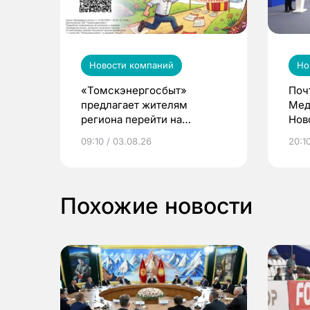
Новости компаний
Но
«Томскэнергосбыт»
Поч
предлагает жителям
Мед
региона перейти на
Нов
электронные квитанции и
про
09:10 / 03.08.26
20:10
выиграть призы
Похожие новости