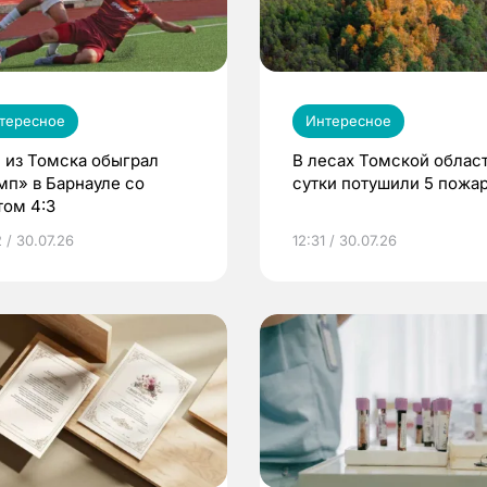
тересное
Интересное
 из Томска обыграл
В лесах Томской област
мп» в Барнауле со
сутки потушили 5 пожа
том 4:3
 / 30.07.26
12:31 / 30.07.26