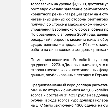
торговались на уровне $1,2200, достигая 
рост евро оказало заявление рейтингового
кредитного рейтинга Греции сразу на 4 сту
негативных данных со стороны рейтингово
получил со стороны макроэкономической 
управления Европейского союза, объем п
По сравнению с апрелем 2009 года, данный
рекордный прирост с момента начала сбор
существенным – в пределах 1%», — отмеч
работе на финансовых и фондовых рынках 
По мнению аналитиков Forexite ltd курс е
до уровня 1.2273. «Дилеры отмечают, что 
стороны нескольких инвестиционных фондо
данные, опубликованные сегодня в Герман
Средневзвешенный курс доллара расчетами
ММВБ во вторник снизился на 2,68 копейк
торгов и составил 31,4237 рублей за долл
рублей, в ходе торгов курс доллара колеба
на ЕТС было заключено 4366 сделок на су