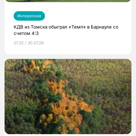
Интересное
КДВ из Томска обыграл «Темп» в Барнауле со
счетом 4:3
21:32 / 30.07.26