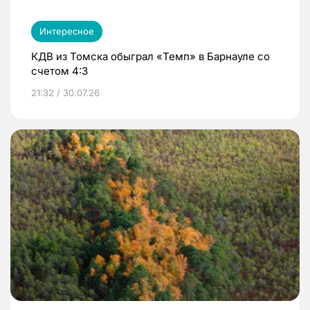
Интересное
КДВ из Томска обыграл «Темп» в Барнауле со
счетом 4:3
21:32 / 30.07.26