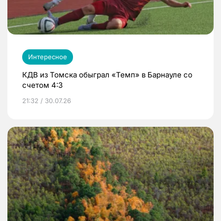
Интересное
КДВ из Томска обыграл «Темп» в Барнауле со
счетом 4:3
21:32 / 30.07.26