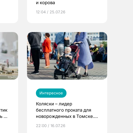
и корова
12:04 / 25.07.26
Интересное
Коляски – лидер
етик
бесплатного проката для
ь до
новорожденных в Томске.
Что еще берут родители?
22:00 / 16.07.26