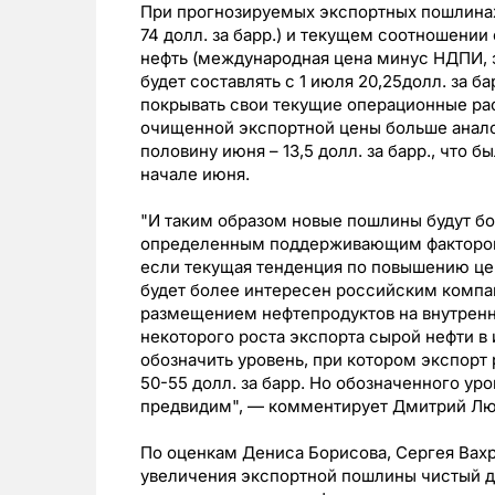
При прогнозируемых экспортных пошлинах,
74 долл. за барр.) и текущем соотношени
нефть (международная цена минус НДПИ, 
будет составлять с 1 июля 20,25долл. за б
покрывать свои текущие операционные рас
очищенной экспортной цены больше анало
половину июня – 13,5 долл. за барр., что 
начале июня.
"И таким образом новые пошлины будут бо
определенным поддерживающим фактором в
если текущая тенденция по повышению цен
будет более интересен российским компа
размещением нефтепродуктов на внутрен
некоторого роста экспорта сырой нефти в
обозначить уровень, при котором экспорт
50-55 долл. за барр. Но обозначенного ур
предвидим", — комментирует Дмитрий Лют
По оценкам Дениса Борисова, Сергея Вахр
увеличения экспортной пошлины чистый д