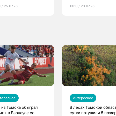
грамме ЕР
репродуктивное здоров
 / 25.07.26
13:10 / 23.07.26
по ОМС!
тересное
Интересное
 из Томска обыграл
В лесах Томской област
мп» в Барнауле со
сутки потушили 5 пожа