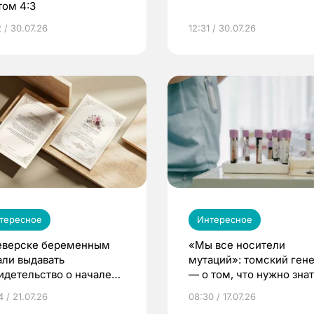
том 4:3
 / 30.07.26
12:31 / 30.07.26
тересное
Интересное
еверске беременным
«Мы все носители
али выдавать
мутаций»: томский ген
идетельство о начале
— о том, что нужно знат
ни»
беременности
 / 21.07.26
08:30 / 17.07.26