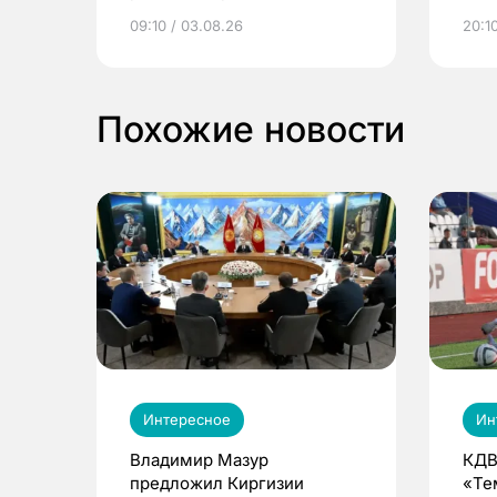
электронные квитанции и
про
09:10 / 03.08.26
20:10
выиграть призы
Похожие новости
Интересное
Ин
Владимир Мазур
КДВ
предложил Киргизии
«Те