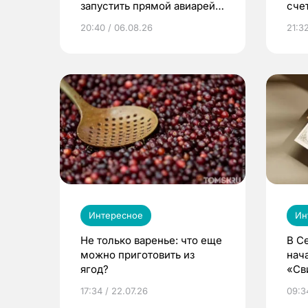
запустить прямой авиарейс
сче
из Томска
20:40 / 06.08.26
21:32
Интересное
Ин
Не только варенье: что еще
В С
можно приготовить из
нач
ягод?
«Св
жиз
17:34 / 22.07.26
09:34