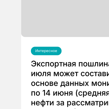
Интересное
Экспортная пошлина
июля может состави
основе данных мони
по 14 июня (средня
нефти за рассматр