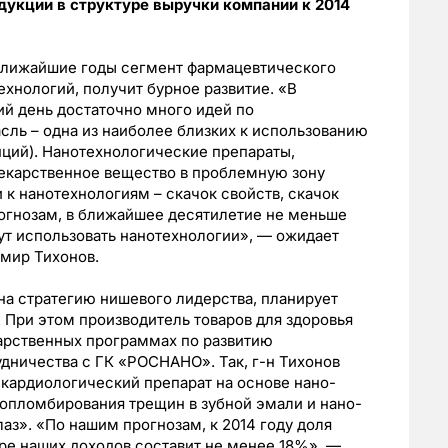
укции в структуре выручки компании к 2014
ближайшие годы сегмент фармацевтического
ехнологий, получит бурное развитие. «В
й день достаточно много идей по
ль – одна из наиболее близких к использованию
ций). Нанотехнологические препараты,
лекарственное вещество в проблемную зону
 к нанотехнологиям – скачок свойств, скачок
рогнозам, в ближайшее десятилетие не меньше
ут использовать нанотехнологии», — ожидает
мир Тихонов.
на стратегию нишевого лидерства, планирует
 При этом производитель товаров для здоровья
дарственных программах по развитию
рудничества с ГК «РОСНАНО». Так, г-н Тихонов
: кардиологический препарат на основе нано-
ропломбирования трещин в зубной эмали и нано-
лаз». «По нашим прогнозам, к 2014 году доля
ре наших доходов составит не менее 18%», —