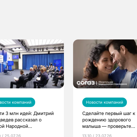
вости компаний
Новости компаний
ти 3 млн идей: Дмитрий
Сделайте первый шаг к
ведев рассказал о
рождению здорового
ой Народной
малыша — проверьте
грамме ЕР
репродуктивное здоров
 / 25.07.26
13:10 / 23.07.26