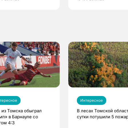
по ОМС!
тересное
Интересное
 из Томска обыграл
В лесах Томской област
мп» в Барнауле со
сутки потушили 5 пожа
том 4:3