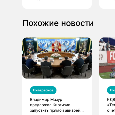
выиграть призы
Похожие новости
Интересное
Ин
Владимир Мазур
КДВ
предложил Киргизии
«Те
запустить прямой авиарейс
сче