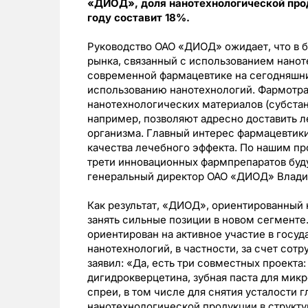
«ДИОД», доля нанотехнологической прод
году составит 18%.
Руководство ОАО «ДИОД» ожидает, что в 
рынка, связанный с использованием нанот
современной фармацевтике на сегодняшни
использованию нанотехнологий. Фармотрас
нанотехнологических материалов (субстан
например, позволяют адресно доставить 
организма. Главный интерес фармацевтики
качества лечебного эффекта. По нашим п
трети инновационных фармпрепаратов буд
генеральный директор ОАО «ДИОД» Влади
Как результат, «ДИОД», ориентированный 
занять сильные позиции в новом сегменте.
ориентирован на активное участие в госу
нанотехнологий, в частности, за счет сот
заявил: «Да, есть три совместных проекта
дигидрокверцетина, зубная паста для мик
спреи, в том числе для снятия усталости г
нанотехнологической продукции в структу