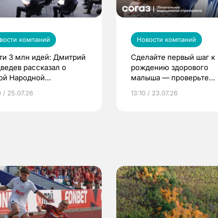
вости компаний
Новости компаний
ти 3 млн идей: Дмитрий
Сделайте первый шаг к
ведев рассказал о
рождению здорового
ой Народной
малыша — проверьте
грамме ЕР
репродуктивное здоров
 / 25.07.26
13:10 / 23.07.26
по ОМС!