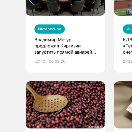
Интересное
Ин
Владимир Мазур
КДВ
предложил Киргизии
«Те
запустить прямой авиарейс
сче
из Томска
20:40 / 06.08.26
21:32