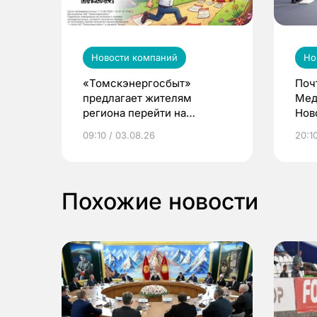
Новости компаний
Но
«Томскэнергосбыт»
Поч
предлагает жителям
Мед
региона перейти на
Нов
электронные квитанции и
про
09:10 / 03.08.26
20:10
выиграть призы
Похожие новости