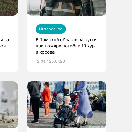
Интересное
и за
В Томской области за сутки
ров
при пожаре погибли 10 кур
и корова
12:04 / 25.07.26