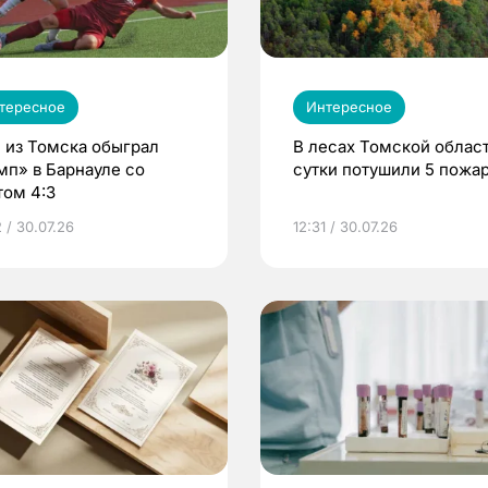
тересное
Интересное
 из Томска обыграл
В лесах Томской област
мп» в Барнауле со
сутки потушили 5 пожа
том 4:3
 / 30.07.26
12:31 / 30.07.26