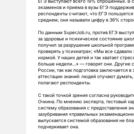
ЕГЭ выступают всего 19% опрошенных. В 
экзаменов и приема в вузы ЕГЭ поддержив
респонденты считают, что ЕГЭ пользуется
среднем, они называли цифру в 36% сторо
По данным SuperJob.ru, против ЕГЭ высту
за здоровье и психическое состояние школ
получил за разрушение школьной програм
проверять у психиатра»; «Мы все сдавали
нормой. У наших детей и так хватает стрес
больше недели…» — говорят они. Другие с
России, так как подготовка заключается в
аттестации знаний: людей отучают думать
полагают респонденты.
С такой точкой зрения согласна руководи
Очкина. По мнению эксперта, тестовый ха
систему образования с предоставления зн
зазубривания «правильных экзаменационны
выпускается системой образования не бла
подчеркивает она.