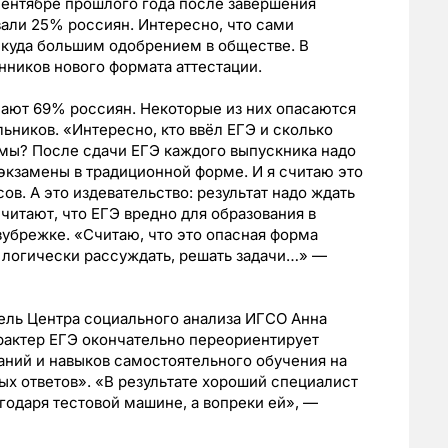
сентябре прошлого года после завершения
али 25% россиян. Интересно, что сами
 куда большим одобрением в обществе. В
нников нового формата аттестации.
пают 69% россиян. Некоторые из них опасаются
ьников. «Интересно, кто ввёл ЕГЭ и сколько
мы? После сдачи ЕГЭ каждого выпускника надо
 экзамены в традиционной форме. И я считаю это
сов. А это издевательство: результат надо ждать
читают, что ЕГЭ вредно для образования в
 зубрежке. «Считаю, что это опасная форма
, логически рассуждать, решать задачи…» —
тель Центра социального анализа ИГСО Анна
рактер ЕГЭ окончательно переориентирует
аний и навыков самостоятельного обучения на
х ответов». «В результате хороший специалист
годаря тестовой машине, а вопреки ей», —