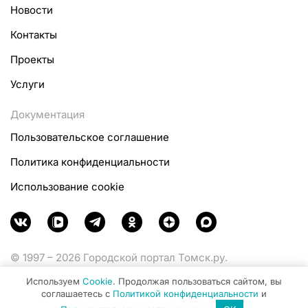
Новости
Контакты
Проекты
Услуги
Документация
Пользовательское соглашение
Политика конфиденциальности
Использование cookie
© 1997 – 2026 Городской портал Томск.ру.
Функционирует при финансовой поддержке
Используем
Cookie
. Продолжая пользоваться сайтом, вы
Министерства цифрового развития, связи и массовых
соглашаетесь с
Политикой конфиденциальности
и
коммуникаций Российской Федерации.