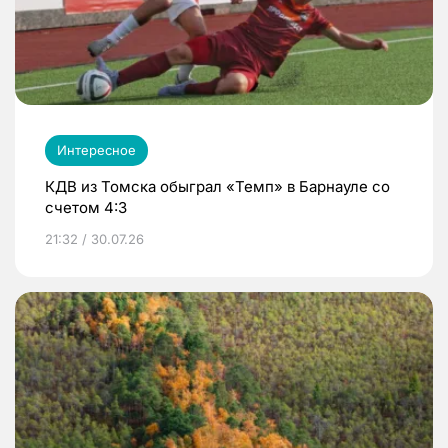
Интересное
КДВ из Томска обыграл «Темп» в Барнауле со
счетом 4:3
21:32 / 30.07.26