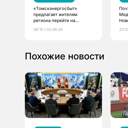
«Томскэнергосбыт»
Поч
предлагает жителям
Мед
региона перейти на
Нов
электронные квитанции и
про
09:10 / 03.08.26
20:10
выиграть призы
Похожие новости