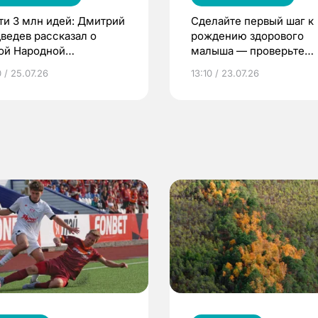
ти 3 млн идей: Дмитрий
Сделайте первый шаг к
ведев рассказал о
рождению здорового
ой Народной
малыша — проверьте
грамме ЕР
репродуктивное здоров
 / 25.07.26
13:10 / 23.07.26
по ОМС!