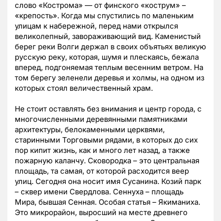
слово «Кострома» — от финского «кострум» –
«крепость». Когда мы спустились по маленьким
улицам к набережной, перед нами открылся
великолепный, завораживающий вид. Каменистый
берег реки Волги держал в своих объятьях великую
русскую реку, которая, шумя и плескаясь, бежала
вперед, подгоняемая теплым весенним ветром. На
том берегу зеленели деревья и холмы, на одном из
которых стоял величественный храм.
Не стоит оставлять без внимания и центр города, с
многочисленными деревянными памятниками
архитектуры, белокаменными церквями,
старинными Торговыми рядами, в которых до сих
пор кипит жизнь, как и много лет назад, а также
пожарную каланчу. Сковородка – это центральная
площадь, та самая, от которой расходится веер
улиц. Сегодня она носит имя Сусанина. Козий парк
– сквер имени Свердлова. Сеннуха – площадь
Мира, бывшая Сенная. Особая статья – Якиманиха.
Это микрорайон, выросший на месте древнего