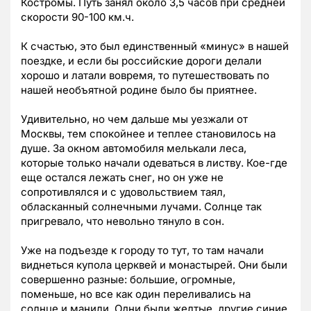
Костромы. Путь занял около 3,5 часов при средней
скорости 90-100 км.ч.
К счастью, это был единственный «минус» в нашей
поездке, и если бы российские дороги делали
хорошо и латали вовремя, то путешествовать по
нашей необъятной родине было бы приятнее.
Удивительно, но чем дальше мы уезжали от
Москвы, тем спокойнее и теплее становилось на
душе. За окном автомобиля мелькали леса,
которые только начали одеваться в листву. Кое-где
еще остался лежать снег, но он уже не
сопротивлялся и с удовольствием таял,
обласканный солнечными лучами. Солнце так
пригревало, что невольно тянуло в сон.
Уже на подъезде к городу то тут, то там начали
виднеться купола церквей и монастырей. Они были
совершенно разные: большие, огромные,
поменьше, но все как один переливались на
солнце и манили. Одни были желтые, другие синие