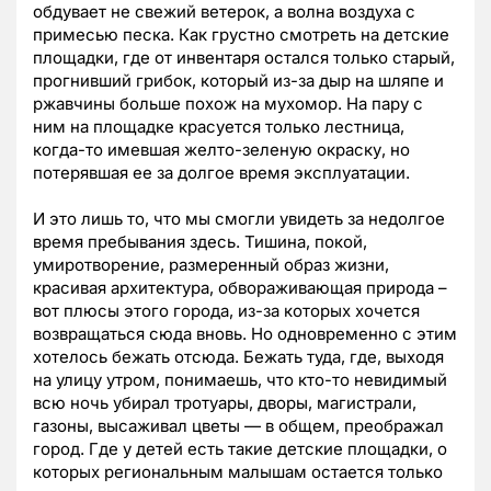
обдувает не свежий ветерок, а волна воздуха с
примесью песка. Как грустно смотреть на детские
площадки, где от инвентаря остался только старый,
прогнивший грибок, который из-за дыр на шляпе и
ржавчины больше похож на мухомор. На пару с
ним на площадке красуется только лестница,
когда-то имевшая желто-зеленую окраску, но
потерявшая ее за долгое время эксплуатации.
И это лишь то, что мы смогли увидеть за недолгое
время пребывания здесь. Тишина, покой,
умиротворение, размеренный образ жизни,
красивая архитектура, обвораживающая природа –
вот плюсы этого города, из-за которых хочется
возвращаться сюда вновь. Но одновременно с этим
хотелось бежать отсюда. Бежать туда, где, выходя
на улицу утром, понимаешь, что кто-то невидимый
всю ночь убирал тротуары, дворы, магистрали,
газоны, высаживал цветы — в общем, преображал
город. Где у детей есть такие детские площадки, о
которых региональным малышам остается только