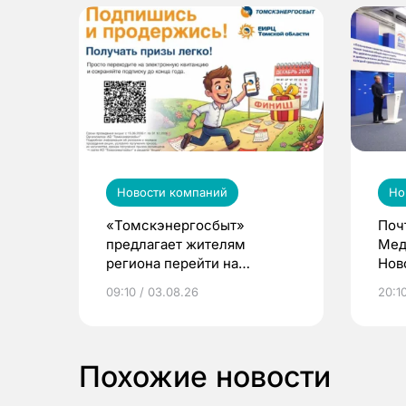
Новости компаний
Но
«Томскэнергосбыт»
Поч
предлагает жителям
Мед
региона перейти на
Нов
электронные квитанции и
про
09:10 / 03.08.26
20:10
выиграть призы
Похожие новости