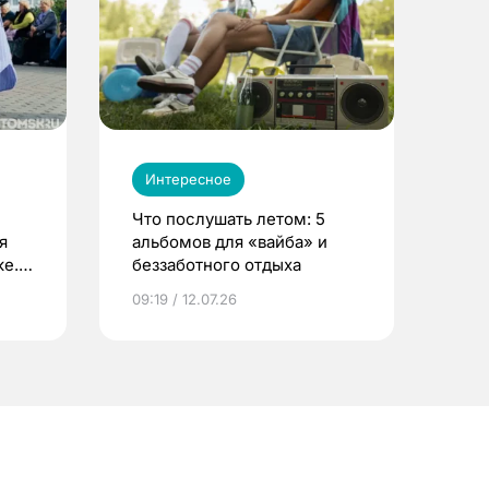
Интересное
Что послушать летом: 5
я
альбомов для «вайба» и
е.
беззаботного отдыха
и?
09:19 / 12.07.26