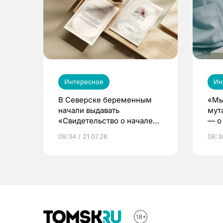
Интересное
Ин
В Северске беременным
«Мы
начали выдавать
мут
«Свидетельство о начале
— о 
жизни»
бер
09:34 / 21.07.26
08:30