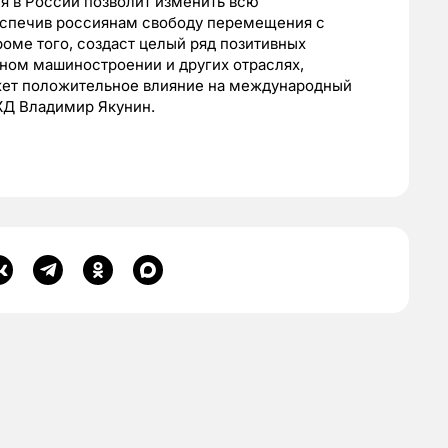
 в России позволит изменить всю
еспечив россиянам свободу перемещения с
ме того, создаст целый ряд позитивных
тном машиностроении и других отраслях,
ажет положительное влияние на международный
ЖД Владимир Якунин.