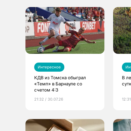
Интересное
Ин
КДВ из Томска обыграл
В л
«Темп» в Барнауле со
сут
счетом 4:3
21:32 / 30.07.26
12:31