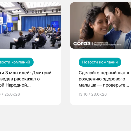
вости компаний
Новости компаний
ти 3 млн идей: Дмитрий
Сделайте первый шаг к
ведев рассказал о
рождению здорового
ой Народной
малыша — проверьте
грамме ЕР
репродуктивное здоров
 / 25.07.26
13:10 / 23.07.26
по ОМС!