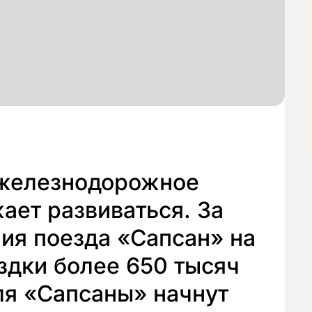
 железнодорожное
ет развиваться. За
ия поезда «Сапсан» на
здки более 650 тысяч
ля «Сапсаны» начнут