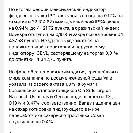
По итогам сессии мексиканский индикатор
фондового рынка IPC закрылся в плюсе на 0,12% на
отметке в 32 814,62 пункта, чилийский IPSA окреп
на 0,94% до 4 121,72 пункта, а бразильский индекс
Bovespa отступил на 0,16% и закрылся на уровне 64
437,58 пункта. Не удалось удержаться на
положительной территории и перуанскому
индикатору IGBVL, растерявшему на торгах 0,01%
до отметки 14 342,70 пункта.
На фоне обесценения коммодитиз, крупнейшая в
мире компания по добыче железной руды Vale
убавила из своего актива 1,3%, а бумаги
бразильских сталелитейщиков Cia Siderurgica
Nacional, Usiminas и Gerdau подешевели на 1%,
0,19% и 0,47% соответственно. Ввиду падения цен
на сахар котировки лидирующего в мире
переработчика сахарного тростника Cosan
опустились на 0,4%.