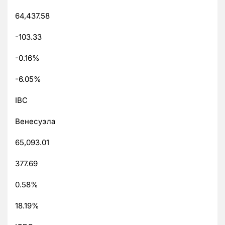
64,437.58
-103.33
-0.16%
-6.05%
IBC
Венесуэла
65,093.01
377.69
0.58%
18.19%