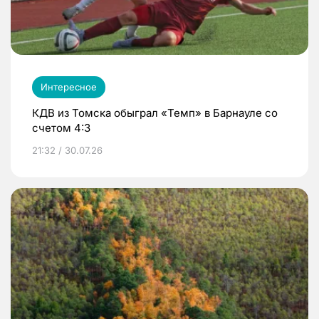
Интересное
КДВ из Томска обыграл «Темп» в Барнауле со
счетом 4:3
21:32 / 30.07.26