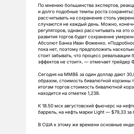
По мнению большинства экспертов, реакци
и долго подобные темпы роста сохранятьс
рассчитывать на сохранение столь уверен
случаются не каждый день. Можно, конечн
регуляторов, однако рассчитывать на это
развития торгов будет сохранение умерен
Абсолют Банка Иван Фоменко. «Подробнос
пока нет, поэтому предположить наскольк
стоит забывать, что процесс ревальвации 
эффектов не стоит», — отмечает трейдер Ф
Сегодня на ММВБ за один доллар дают 30,88
образом, стоимость бивалютной корзины те
итогам торгов стоимость бивалютной корзи
находится на отметке 1,238.
К 18.50 мск августовский фьючерс на нефть
баррель, на нефть марки Light — $79,33 за 
В США к этому же времени основные инде