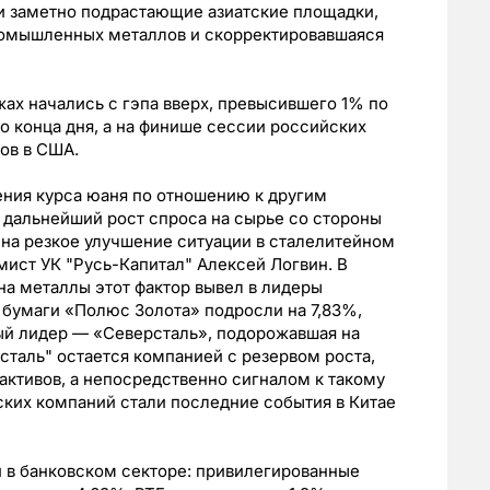
и заметно подрастающие азиатские площадки,
ромышленных металлов и скорректировавшаяся
жах начались с гэпа вверх, превысившего 1% по
 конца дня, а на финише сессии российских
ов в США.
ния курса юаня по отношению к другим
 дальнейший рост спроса на сырье со стороны
 на резкое улучшение ситуации в сталелитейном
ист УК "Русь-Капитал" Алексей Логвин. В
а металлы этот фактор вывел в лидеры
 бумаги «Полюс Золота» подросли на 7,83%,
й лидер — «Северсталь», подорожавшая на
сталь" остается компанией с резервом роста,
активов, а непосредственно сигналом к такому
ких компаний стали последние события в Китае
в банковском секторе: привилегированные