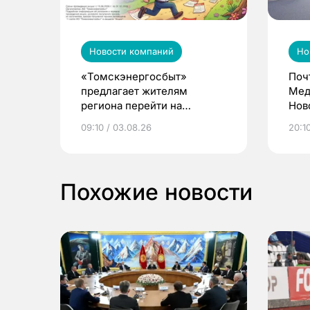
Новости компаний
Но
«Томскэнергосбыт»
Поч
предлагает жителям
Мед
региона перейти на
Нов
электронные квитанции и
про
09:10 / 03.08.26
20:10
выиграть призы
Похожие новости