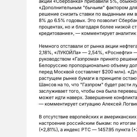
акции «Сбербанка» прибавили 5%, обыкнов
«Дополнительным "бычьим" фактором для 
решение снизить ставки по выданным им 
8% до 6.5% годовых. Это позволит Сберба
процентах, но и благодаря более низкой 
кредитование», — комментирует аналитик
Немного отставали от рынка акции нефтег
2,18%, «ЛУКОЙЛа» — 2,54%, «Роснефти» — 
руководством «Газпрома» принято решение
Белоруссию пропорционально объему долг
перед Москвой составляет $200 млн). «Для
растущем рынке бумаги в принципе остаю
Шансов на то, что "Газпром" будет расти л
заслуживает того, чтобы она была переве
может идти наверх. Завершение конфликта
— комментирует ситуацию Алексей Логви
В отсутствие европейских и американских
настроение российским быкам: по итогам 
(+2,81%), а индекс РТС — 1457.95 пункта (