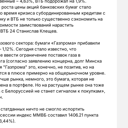
енные – 4,63%, ВТБ подорожал на 1,9%.
роста цены акций банковских бумаг стало
во время кризиса субординированным кредитам с
нку и ВТБ не только существенно сэкономить на
стоимости заимствований нарастить
 ВТБ 24 Станислав Клещев.
азового сектора: бумаги «Газпрома» прибавили
1,12%. Сегодня стало известно, что
 ввести ограничение поставок газа в
а (согласно заявлению концерна, долг Минска
 "Газпрома" это, конечно, не позитив, но на
тся в плюсе примерно на общерыночном уровне.
учше рынка, немного, это бумага, которая не
шена в портфеле. Но на растущем рынке она тоже
 с Белоруссией не станет сигналом к покупкам»,
н.
 статданных ничто не смогло испортить
сессии индекс ММВБ составил 1406.21 пункта
+3,44%).