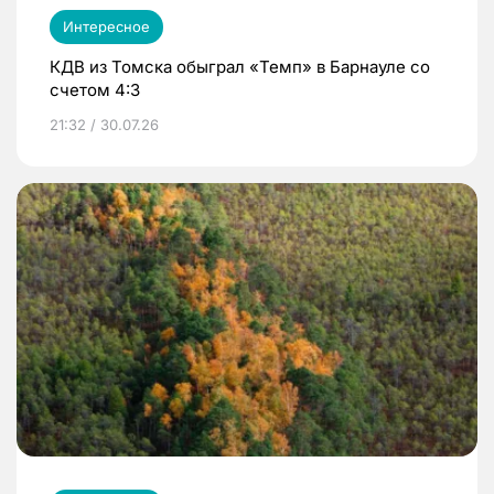
Интересное
КДВ из Томска обыграл «Темп» в Барнауле со
счетом 4:3
21:32 / 30.07.26