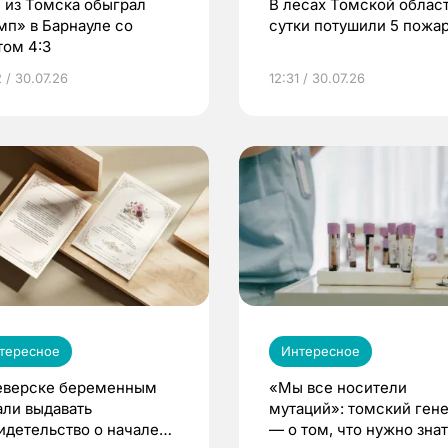
 из Томска обыграл
В лесах Томской област
мп» в Барнауле со
сутки потушили 5 пожа
том 4:3
 / 30.07.26
12:31 / 30.07.26
тересное
Интересное
еверске беременным
«Мы все носители
али выдавать
мутаций»: томский ген
идетельство о начале
— о том, что нужно знат