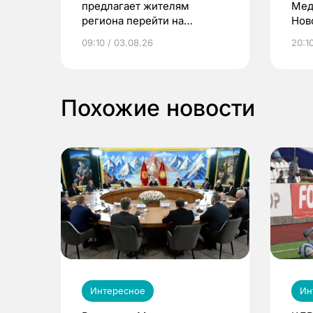
предлагает жителям
Мед
региона перейти на
Нов
электронные квитанции и
про
09:10 / 03.08.26
20:10
выиграть призы
Похожие новости
Интересное
Ин