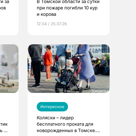
и за
В Томской области за сутки
ров
при пожаре погибли 10 кур
и корова
12:04 / 25.07.26
Интересное
Коляски – лидер
етик
бесплатного проката для
ь до
новорожденных в Томске.