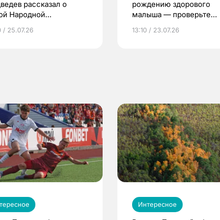
ведев рассказал о
рождению здорового
ой Народной
малыша — проверьте
грамме ЕР
репродуктивное здоров
 / 25.07.26
13:10 / 23.07.26
по ОМС!
тересное
Интересное