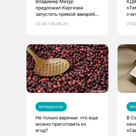
Владимир Мазур
КДВ
предложил Киргизии
«Те
запустить прямой авиарейс
сче
из Томска
20:40 / 06.08.26
21:32
Интересное
Ин
Не только варенье: что еще
В С
можно приготовить из
нач
ягод?
«Св