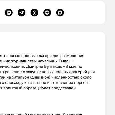
меть новые полевые лагеря для размещения
льник журналистам начальник Тыла —
л-полковник Дмитрий Булгаков. «В мае по
о решение о закупке новых полевых лагерей для
ан на батальон (дивизион) численностью около
го словам, уже заказано изготовление первого
мя «опытный образец будет представлен
ых помещений модульного типа . В городке