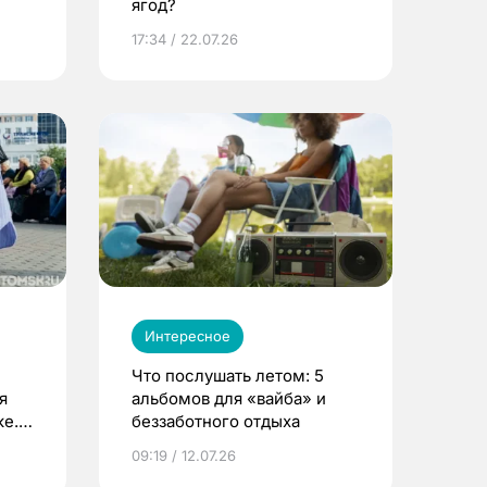
ягод?
17:34 / 22.07.26
Интересное
Что послушать летом: 5
я
альбомов для «вайба» и
е.
беззаботного отдыха
и?
09:19 / 12.07.26