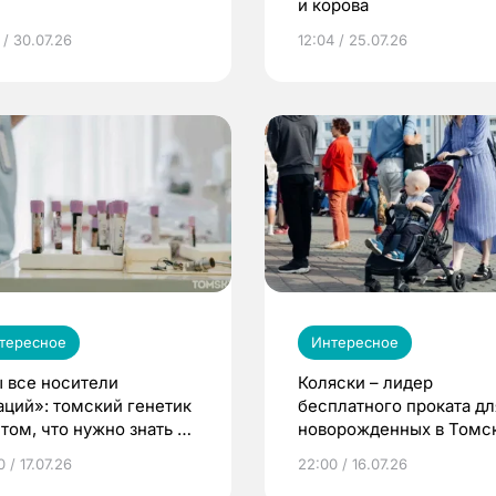
и корова
 / 30.07.26
12:04 / 25.07.26
тересное
Интересное
 все носители
Коляски – лидер
аций»: томский генетик
бесплатного проката дл
том, что нужно знать до
новорожденных в Томск
еменности
Что еще берут родител
 / 17.07.26
22:00 / 16.07.26