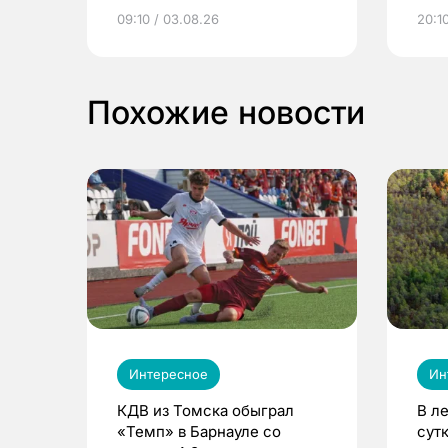
электронные квитанции и
про
09:10 / 03.08.26
20:10
выиграть призы
Похожие новости
Интересное
Ин
КДВ из Томска обыграл
В л
«Темп» в Барнауле со
сут