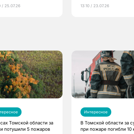
грамме ЕР
репродуктивное здоров
 / 25.07.26
13:10 / 23.07.26
по ОМС!
тересное
Интересное
есах Томской области за
В Томской области за с
ки потушили 5 пожаров
при пожаре погибли 10 