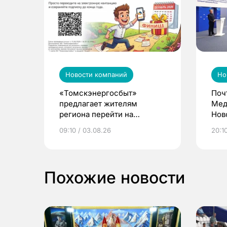
Новости компаний
Но
«Томскэнергосбыт»
Поч
предлагает жителям
Мед
региона перейти на
Нов
электронные квитанции и
про
09:10 / 03.08.26
20:10
выиграть призы
Похожие новости