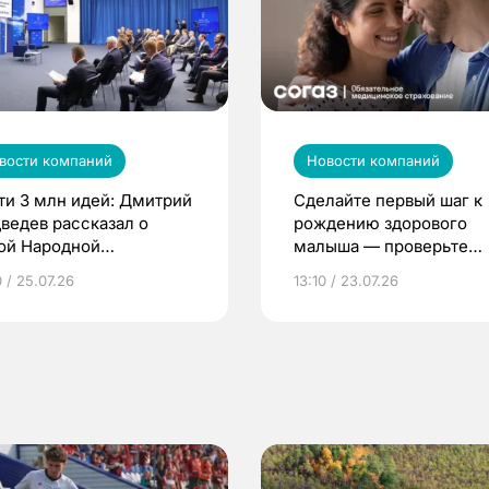
вости компаний
Новости компаний
ти 3 млн идей: Дмитрий
Сделайте первый шаг к
ведев рассказал о
рождению здорового
ой Народной
малыша — проверьте
грамме ЕР
репродуктивное здоров
 / 25.07.26
13:10 / 23.07.26
по ОМС!