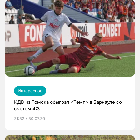
Интересное
КДВ из Томска обыграл «Темп» в Барнауле со
счетом 4:3
21:32 / 30.07.26