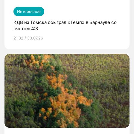
Интересное
КДВ из Томска обыграл «Темп» в Барнауле со
счетом 4:3
21:32 / 30.07.26