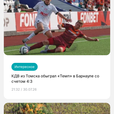
Интересное
КДВ из Томска обыграл «Темп» в Барнауле со
счетом 4:3
21:32 / 30.07.26